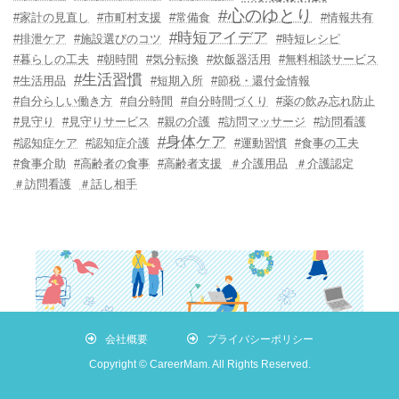
#心のゆとり
#家計の見直し
#市町村支援
#常備食
#情報共有
#時短アイデア
#排泄ケア
#施設選びのコツ
#時短レシピ
#暮らしの工夫
#朝時間
#気分転換
#炊飯器活用
#無料相談サービス
#生活習慣
#生活用品
#短期入所
#節税・還付金情報
#自分らしい働き方
#自分時間
#自分時間づくり
#薬の飲み忘れ防止
#見守り
#見守りサービス
#親の介護
#訪問マッサージ
#訪問看護
#身体ケア
#認知症ケア
#認知症介護
#運動習慣
#食事の工夫
#食事介助
#高齢者の食事
#高齢者支援
＃介護用品
＃介護認定
＃訪問看護
＃話し相手
会社概要
プライバシーポリシー
Copyright © CareerMam. All Rights Reserved.