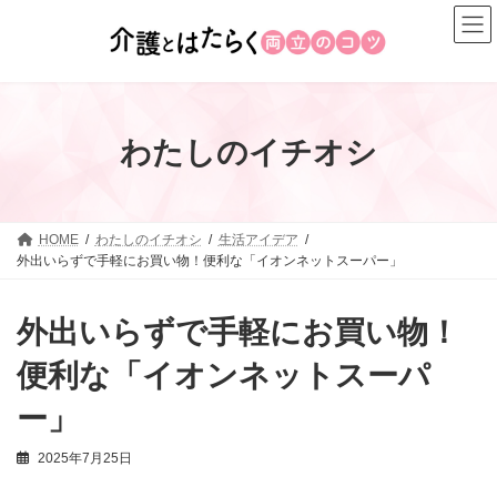
コ
ナ
ン
ビ
テ
ゲ
ン
ー
ツ
シ
へ
ョ
わたしのイチオシ
ス
ン
キ
に
ッ
移
プ
動
HOME
わたしのイチオシ
生活アイデア
外出いらずで手軽にお買い物！便利な「イオンネットスーパー」
外出いらずで手軽にお買い物！
便利な「イオンネットスーパ
ー」
2025年7月25日