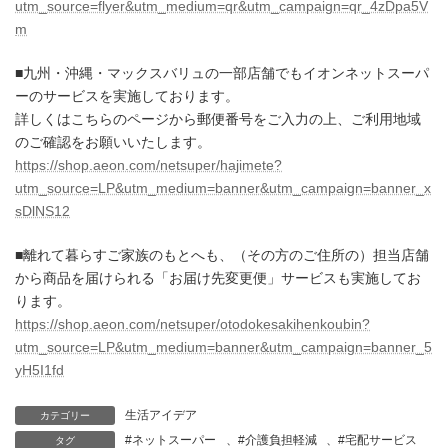
utm_source=flyer&utm_medium=qr&utm_campaign=qr_4zDpa5V
m
■九州・沖縄・マックスバリュの一部店舗でもイオンネットスーパ
ーのサービスを実施しております。
詳しくはこちらのページから郵便番号をご入力の上、ご利用地域
のご確認をお願いいたします。
https://shop.aeon.com/netsuper/hajimete?
utm_source=LP&utm_medium=banner&utm_campaign=banner_x
sDlNS12
■離れて暮らすご家族のもとへも、（その方のご住所の）担当店舗
から商品を届けられる「お届け先変更便」サービスも実施してお
ります。
https://shop.aeon.com/netsuper/otodokesakihenkoubin?
utm_source=LP&utm_medium=banner&utm_campaign=banner_5
yH5I1fd
生活アイデア
カテゴリー
#ネットスーパー
、
#介護負担軽減
、
#宅配サービス
タグ