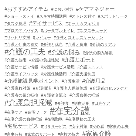
#おすすめアイテム
#ケアマネジャー
#におい対策
#ショートステイ
#スキマ時間活用
#ストレス解消
#スポットワーク
#デイサービス
#タスク整理
#ネットカフェ活用
#プロのアドバイス
#ポータブルトイレ
#ユマニチュード
#リハビリ支援
#レビュー
#介護とコミュニケーション
#介護と仕事の両立
#介護と休息
#介護と食事
#介護のリアル
#介護の工夫
#介護の悩み
#介護の悩み解消
#介護サポート
#介護の技術
#介護の負担軽減
#介護サービス情報
#介護サービス活用
#介護ストレス
#介護ライフハック
#介護保険活用
#介護支援制度
#介護施設見学ポイント
#介護用品
#介護生活
#介護疲れ対策
#介護相談
#介護老人保健施設
#介護者のセルフケア
#介護者の気分転換
#介護者交流会
#介護負担の軽減
#介護負担軽減
#介護食
#制度活用
#口腔ケア
#在宅介護
#在宅ケア
#在宅ワーク
#在宅介護の負担軽減
#在宅勤務
#在宅勤務の工夫
#宅配サービス
#宅食サービス
#安全対策
#安心感
#家事の工夫
#家族介護
#家事時短
#家族のサポート
#家族の協力