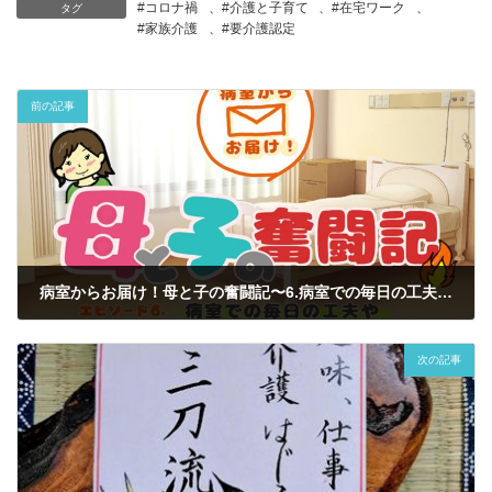
#コロナ禍
、
#介護と子育て
、
#在宅ワーク
、
タグ
#家族介護
、
#要介護認定
前の記事
病室からお届け！母と子の奮闘記〜6.病室での毎日の工夫や家族のサポートについて～
2026年2月6日
次の記事