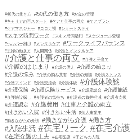
#50代の働き方
#40代の働き方
#お金の管理
#キャリアの再スタート
#ケアと仕事の両立
#ケアプラン
#ケアマネジャー
#コロナ禍
#ショートステイ
#スキマ時間ワーク
#スキマ時間活用
#スケジュール管理
#ワークライフバランス
#ヘルパー利用
#メンタルケア
#主婦の働き方
#人間関係
#介護とメンタルケア
#介護と仕事の両立
#介護と子育て
#介護のはじまり
#介護の始まり
#介護の備え
#介護の悩み
#介護の悩み共有
#介護の知識
#介護ストレス
#介護体験談
#介護マインド
#介護交流会
#介護体験
#介護保険
#介護保険サービス
#介護施設
#介護座談会
#介護施設探し
#介護者の気持ち
#介護者の負担軽減
#介護者支援
#介護費用
#仕事と介護の両立
#介護認定
#付き添い入院
#付き添い生活
#個人事業主
#働き方
#働きながら介護
#働きながらの介護
#在宅ワーク
#在宅介護
#入院生活
#在宅介護の工夫
#在宅医療
#子どもの入院