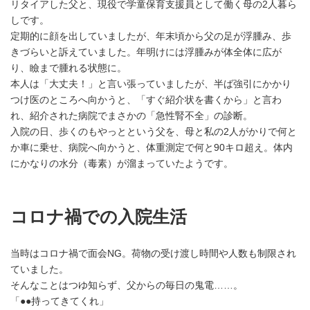
リタイアした父と、現役で学童保育支援員として働く母の2人暮ら
しです。
定期的に顔を出していましたが、年末頃から父の足が浮腫み、歩
きづらいと訴えていました。年明けには浮腫みが体全体に広が
り、瞼まで腫れる状態に。
本人は「大丈夫！」と言い張っていましたが、半ば強引にかかり
つけ医のところへ向かうと、「すぐ紹介状を書くから」と言わ
れ、紹介された病院でまさかの「急性腎不全」の診断。
入院の日、歩くのもやっとという父を、母と私の2人がかりで何と
か車に乗せ、病院へ向かうと、体重測定で何と90キロ超え。体内
にかなりの水分（毒素）が溜まっていたようです。
コロナ禍での入院生活
当時はコロナ禍で面会NG。荷物の受け渡し時間や人数も制限され
ていました。
そんなことはつゆ知らず、父からの毎日の鬼電……。
「●●持ってきてくれ」