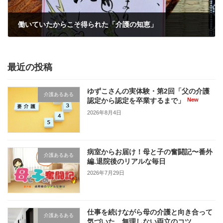
働いていたからこそ得られた「介護の知恵」
2026年2月18日
最近の投稿
ゆずこさんの実体験・第2回「父の介護
介護あるある
認定から認定を卒業するまで」
2026年8月4日
病室からお届け！母と子の奮闘記〜番外
介護あるある
編.退院後のリアルな毎日
2026年7月29日
仕事を続けながら母の介護と向き合って
介護あるある
気づいた、無理しない両立のコツ