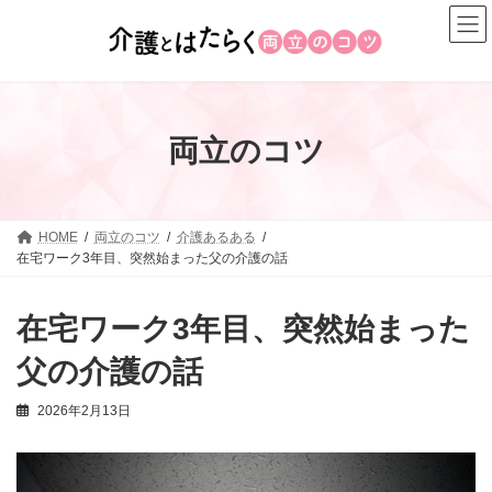
コ
ナ
ン
ビ
テ
ゲ
ン
ー
ツ
シ
へ
ョ
両立のコツ
ス
ン
キ
に
ッ
移
プ
動
HOME
両立のコツ
介護あるある
在宅ワーク3年目、突然始まった父の介護の話
在宅ワーク3年目、突然始まった
父の介護の話
2026年2月13日