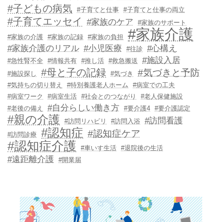
#子どもの病気
#子育てと仕事
#子育てと仕事の両立
#子育てエッセイ
#家族のケア
#家族のサポート
#家族介護
#家族の介護
#家族の記録
#家族の負担
#家族介護のリアル
#小児医療
#心構え
#往診
#施設入居
#急性腎不全
#情報共有
#推し活
#救急搬送
#母と子の記録
#気づきと予防
#施設探し
#気づき
#気持ちの切り替え
#特別養護老人ホーム
#病室での工夫
#病室ワーク
#病室生活
#社会とのつながり
#老人保健施設
#自分らしい働き方
#老後の備え
#要介護4
#要介護認定
#親の介護
#訪問看護
#訪問リハビリ
#訪問入浴
#認知症
#認知症ケア
#訪問診療
#認知症介護
#車いす生活
#退院後の生活
#遠距離介護
#開業届