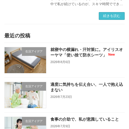
中で私が続けているのが、スキマ時間でできる
在宅ワークやスポットワーク。 長時間の勤務で
はなく、空いた時間にできる仕事だからこそ、
続きを読む
介護の負 […]
最近の投稿
就寝中の横漏れ・汗対策に。アイリスオ
生活アイデア
ーヤマ「使い捨て防水シーツ」
2026年8月6日
適度に気持ちを伝え合い、一人で抱え込
生活アイデア
まない
2026年7月23日
食事の介助で、私が意識していること
生活アイデア
2026年7月9日