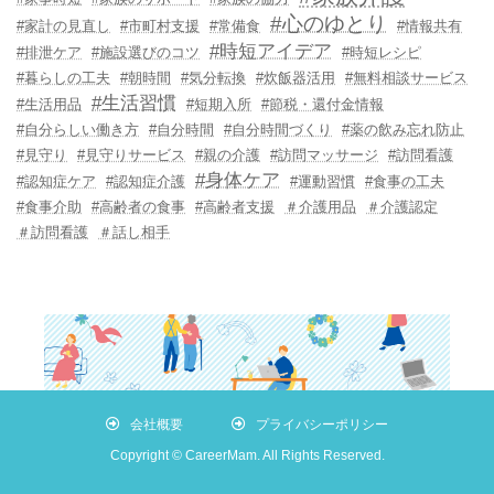
#心のゆとり
#家計の見直し
#市町村支援
#常備食
#情報共有
#時短アイデア
#排泄ケア
#施設選びのコツ
#時短レシピ
#暮らしの工夫
#朝時間
#気分転換
#炊飯器活用
#無料相談サービス
#生活習慣
#生活用品
#短期入所
#節税・還付金情報
#自分らしい働き方
#自分時間
#自分時間づくり
#薬の飲み忘れ防止
#見守り
#見守りサービス
#親の介護
#訪問マッサージ
#訪問看護
#身体ケア
#認知症ケア
#認知症介護
#運動習慣
#食事の工夫
#食事介助
#高齢者の食事
#高齢者支援
＃介護用品
＃介護認定
＃訪問看護
＃話し相手
会社概要
プライバシーポリシー
Copyright © CareerMam. All Rights Reserved.