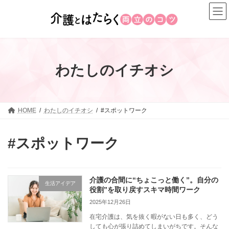
コ
ナ
ン
ビ
テ
ゲ
ン
ー
ツ
シ
へ
ョ
わたしのイチオシ
ス
ン
キ
に
ッ
移
プ
動
HOME
わたしのイチオシ
#スポットワーク
#スポットワーク
介護の合間に“ちょこっと働く”。自分の
生活アイデア
役割”を取り戻すスキマ時間ワーク
2025年12月26日
在宅介護は、気を抜く暇がない日も多く、どう
しても心が張り詰めてしまいがちです。そんな