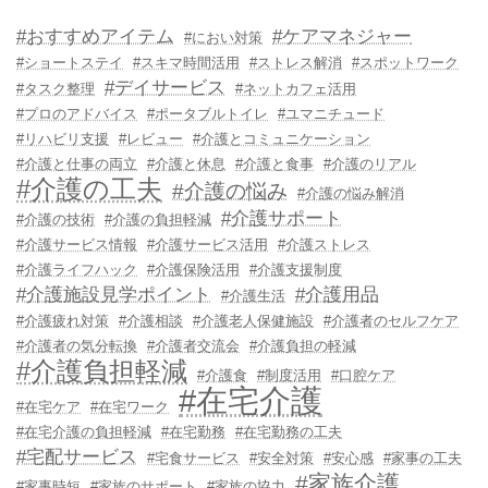
#おすすめアイテム
#ケアマネジャー
#におい対策
#ショートステイ
#スキマ時間活用
#ストレス解消
#スポットワーク
#デイサービス
#タスク整理
#ネットカフェ活用
#プロのアドバイス
#ポータブルトイレ
#ユマニチュード
#リハビリ支援
#レビュー
#介護とコミュニケーション
#介護と仕事の両立
#介護と休息
#介護と食事
#介護のリアル
#介護の工夫
#介護の悩み
#介護の悩み解消
#介護サポート
#介護の技術
#介護の負担軽減
#介護サービス情報
#介護サービス活用
#介護ストレス
#介護ライフハック
#介護保険活用
#介護支援制度
#介護施設見学ポイント
#介護用品
#介護生活
#介護疲れ対策
#介護相談
#介護老人保健施設
#介護者のセルフケア
#介護者の気分転換
#介護者交流会
#介護負担の軽減
#介護負担軽減
#介護食
#制度活用
#口腔ケア
#在宅介護
#在宅ケア
#在宅ワーク
#在宅介護の負担軽減
#在宅勤務
#在宅勤務の工夫
#宅配サービス
#宅食サービス
#安全対策
#安心感
#家事の工夫
#家族介護
#家事時短
#家族のサポート
#家族の協力