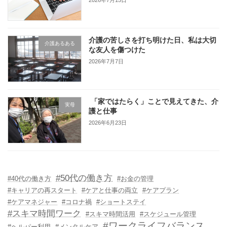
2026年7月15日
介護の苦しさを打ち明けた日、私は大切
介護あるある
な友人を傷つけた
2026年7月7日
「家ではたらく」ことで見えてきた、介
実母
護と仕事
2026年6月23日
#50代の働き方
#40代の働き方
#お金の管理
#キャリアの再スタート
#ケアと仕事の両立
#ケアプラン
#ケアマネジャー
#コロナ禍
#ショートステイ
#スキマ時間ワーク
#スキマ時間活用
#スケジュール管理
#ワークライフバランス
#ヘルパー利用
#メンタルケア