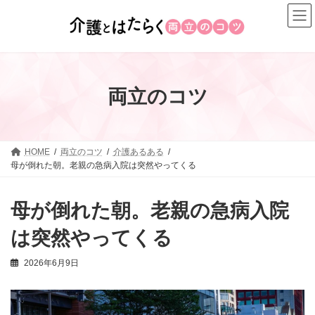
コ
ナ
ン
ビ
テ
ゲ
ン
ー
ツ
シ
へ
ョ
両立のコツ
ス
ン
キ
に
ッ
移
プ
動
HOME
両立のコツ
介護あるある
母が倒れた朝。老親の急病入院は突然やってくる
母が倒れた朝。老親の急病入院
は突然やってくる
2026年6月9日