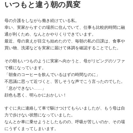
いつもと違う朝の異変
母の介護をしながら働き続けている私。
幸い、実家からすぐの場所に住んでいて、仕事も比較的時間に融
通が利くため、なんとかやりくりできています。
最近、母の衰えが目立ち始めたので、毎朝の私の日課は、食事や
買い物、洗濯などを実家に届けて体調を確認することでした。
その朝もいつものように実家へ向かうと、母がリビングのソファ
で横になっています。
「朝食のコーヒーを飲んでいるはずの時間なのに」
不思議に思って近づくと、苦しそうな声でこう言ったのでした。
「息ができない……」
顔色も悪く、明らかにおかしい！
すぐに夫に連絡して車で駆けつけてもらいましたが、もう母は自
力で歩けない状態になっていました。
なんとか車に乗せようとしたものの、呼吸が苦しいのか、その場
にうずくまってしまいます。