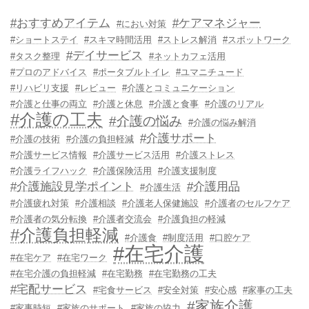
#おすすめアイテム
#ケアマネジャー
#におい対策
#ショートステイ
#スキマ時間活用
#ストレス解消
#スポットワーク
#デイサービス
#タスク整理
#ネットカフェ活用
#プロのアドバイス
#ポータブルトイレ
#ユマニチュード
#リハビリ支援
#レビュー
#介護とコミュニケーション
#介護と仕事の両立
#介護と休息
#介護と食事
#介護のリアル
#介護の工夫
#介護の悩み
#介護の悩み解消
#介護サポート
#介護の技術
#介護の負担軽減
#介護サービス情報
#介護サービス活用
#介護ストレス
#介護ライフハック
#介護保険活用
#介護支援制度
#介護施設見学ポイント
#介護用品
#介護生活
#介護疲れ対策
#介護相談
#介護老人保健施設
#介護者のセルフケア
#介護者の気分転換
#介護者交流会
#介護負担の軽減
#介護負担軽減
#介護食
#制度活用
#口腔ケア
#在宅介護
#在宅ケア
#在宅ワーク
#在宅介護の負担軽減
#在宅勤務
#在宅勤務の工夫
#宅配サービス
#宅食サービス
#安全対策
#安心感
#家事の工夫
#家族介護
#家事時短
#家族のサポート
#家族の協力