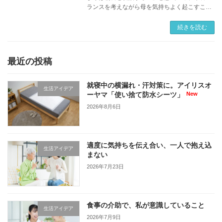
ランスを考えながら母を気持ちよく起こすこと
に力を注いでいました。 しかし、次第に母の起
床時間は遅くなり、「起きない！」と抵抗する
続きを読む
ことも増 […]
最近の投稿
就寝中の横漏れ・汗対策に。アイリスオ
生活アイデア
ーヤマ「使い捨て防水シーツ」
2026年8月6日
適度に気持ちを伝え合い、一人で抱え込
生活アイデア
まない
2026年7月23日
食事の介助で、私が意識していること
生活アイデア
2026年7月9日