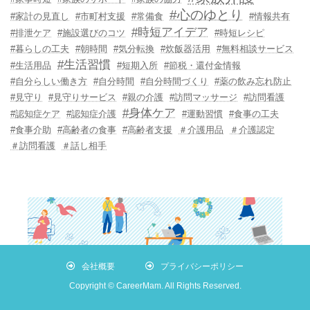
#心のゆとり
#家計の見直し
#市町村支援
#常備食
#情報共有
#時短アイデア
#排泄ケア
#施設選びのコツ
#時短レシピ
#暮らしの工夫
#朝時間
#気分転換
#炊飯器活用
#無料相談サービス
#生活習慣
#生活用品
#短期入所
#節税・還付金情報
#自分らしい働き方
#自分時間
#自分時間づくり
#薬の飲み忘れ防止
#見守り
#見守りサービス
#親の介護
#訪問マッサージ
#訪問看護
#身体ケア
#認知症ケア
#認知症介護
#運動習慣
#食事の工夫
#食事介助
#高齢者の食事
#高齢者支援
＃介護用品
＃介護認定
＃訪問看護
＃話し相手
会社概要
プライバシーポリシー
Copyright © CareerMam. All Rights Reserved.