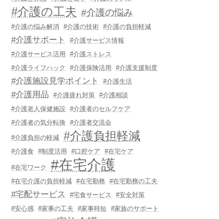
#介護の工夫
#介護の悩み
#介護の悩み解消
#介護の技術
#介護の負担軽減
#介護サポート
#介護サービス情報
#介護サービス活用
#介護ストレス
#介護ライフハック
#介護保険活用
#介護支援制度
#介護施設見学ポイント
#介護生活
#介護用品
#介護疲れ対策
#介護相談
#介護老人保健施設
#介護者のセルフケア
#介護者の気分転換
#介護者交流会
#介護負担軽減
#介護負担の軽減
#介護食
#制度活用
#口腔ケア
#在宅ケア
#在宅介護
#在宅ワーク
#在宅介護の負担軽減
#在宅勤務
#在宅勤務の工夫
#宅配サービス
#宅食サービス
#安全対策
#安心感
#家事の工夫
#家事時短
#家族のサポート