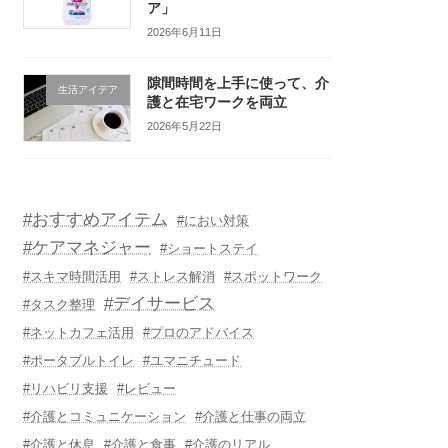
ア」
2026年6月11日
隙間時間を上手に使って、介
生活アイデア
護と在宅ワークを両立
2026年5月22日
#おすすめアイテム
#におい対策
#ケアマネジャー
#ショートステイ
#スキマ時間活用
#ストレス解消
#スポットワーク
#デイサービス
#タスク整理
#ネットカフェ活用
#プロのアドバイス
#ポータブルトイレ
#ユマニチュード
#リハビリ支援
#レビュー
#介護とコミュニケーション
#介護と仕事の両立
#介護と休息
#介護と食事
#介護のリアル