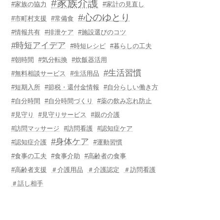
#家族介護
#家族の協力
#家計の見直し
#心のゆとり
#市町村支援
#常備食
#情報共有
#排泄ケア
#施設選びのコツ
#時短アイデア
#時短レシピ
#暮らしの工夫
#朝時間
#気分転換
#炊飯器活用
#生活習慣
#無料相談サービス
#生活用品
#短期入所
#節税・還付金情報
#自分らしい働き方
#自分時間
#自分時間づくり
#薬の飲み忘れ防止
#見守り
#見守りサービス
#親の介護
#訪問マッサージ
#訪問看護
#認知症ケア
#身体ケア
#認知症介護
#運動習慣
#食事の工夫
#食事介助
#高齢者の食事
#高齢者支援
＃介護用品
＃介護認定
＃訪問看護
＃話し相手