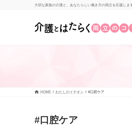
コ
ナ
大切な家族の介護と、あなたらしい働き方の両立を応援しま
ン
ビ
テ
ゲ
ン
ー
ツ
シ
へ
ョ
ス
ン
キ
に
ッ
移
プ
動
HOME
わたしのイチオシ
#口腔ケア
#口腔ケア