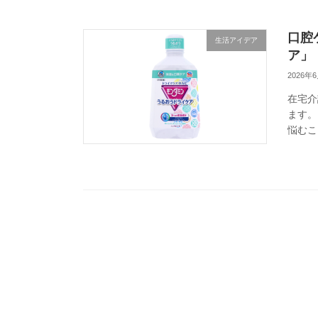
口腔
生活アイデア
ア」
2026年
在宅介
ます。
悩むこ
ン 介