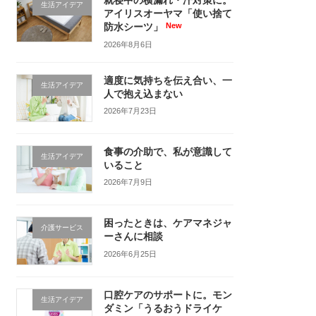
就寝中の横漏れ・汗対策に。
生活アイデア
アイリスオーヤマ「使い捨て
防水シーツ」
2026年8月6日
適度に気持ちを伝え合い、一
生活アイデア
人で抱え込まない
2026年7月23日
食事の介助で、私が意識して
生活アイデア
いること
2026年7月9日
困ったときは、ケアマネジャ
介護サービス
ーさんに相談
2026年6月25日
口腔ケアのサポートに。モン
生活アイデア
ダミン「うるおうドライケ