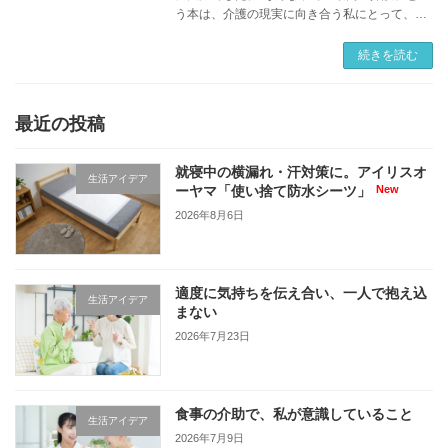
う本は、介護の現実に向き合う私にとって、と
ても役立つ一冊でした。 著者の田口真子先生
は、老健（介護老人保健施設）で働く現役の医
続きを読む
師で、病 […]
最近の投稿
就寝中の横漏れ・汗対策に。アイリスオ
生活アイデア
ーヤマ「使い捨て防水シーツ」
2026年8月6日
適度に気持ちを伝え合い、一人で抱え込
生活アイデア
まない
2026年7月23日
食事の介助で、私が意識していること
生活アイデア
2026年7月9日