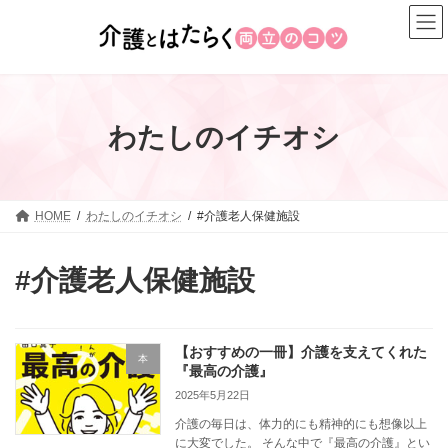
コ
ナ
ン
ビ
テ
ゲ
ン
ー
ツ
シ
へ
ョ
わたしのイチオシ
ス
ン
キ
に
ッ
移
プ
動
HOME
わたしのイチオシ
#介護老人保健施設
#介護老人保健施設
【おすすめの一冊】介護を支えてくれた
本
『最高の介護』
2025年5月22日
介護の毎日は、体力的にも精神的にも想像以上
に大変でした。 そんな中で『最高の介護』とい