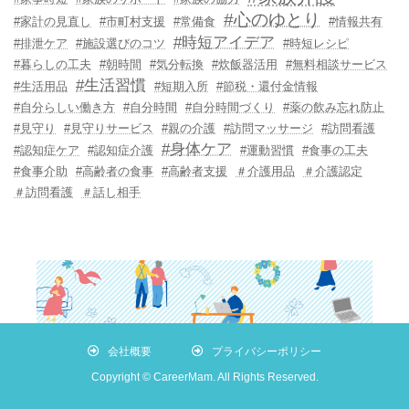
#心のゆとり
#家計の見直し
#市町村支援
#常備食
#情報共有
#時短アイデア
#排泄ケア
#施設選びのコツ
#時短レシピ
#暮らしの工夫
#朝時間
#気分転換
#炊飯器活用
#無料相談サービス
#生活習慣
#生活用品
#短期入所
#節税・還付金情報
#自分らしい働き方
#自分時間
#自分時間づくり
#薬の飲み忘れ防止
#見守り
#見守りサービス
#親の介護
#訪問マッサージ
#訪問看護
#身体ケア
#認知症ケア
#認知症介護
#運動習慣
#食事の工夫
#食事介助
#高齢者の食事
#高齢者支援
＃介護用品
＃介護認定
＃訪問看護
＃話し相手
会社概要
プライバシーポリシー
Copyright © CareerMam. All Rights Reserved.