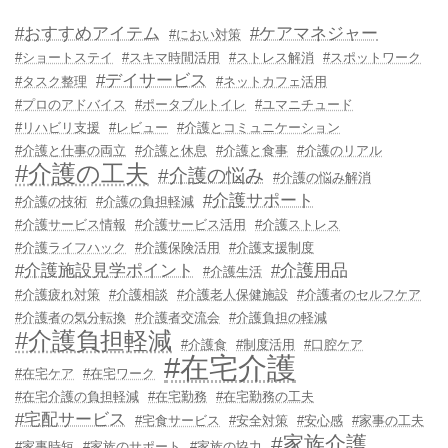
#おすすめアイテム
#ケアマネジャー
#におい対策
#ショートステイ
#スキマ時間活用
#ストレス解消
#スポットワーク
#デイサービス
#タスク整理
#ネットカフェ活用
#プロのアドバイス
#ポータブルトイレ
#ユマニチュード
#リハビリ支援
#レビュー
#介護とコミュニケーション
#介護と仕事の両立
#介護と休息
#介護と食事
#介護のリアル
#介護の工夫
#介護の悩み
#介護の悩み解消
#介護サポート
#介護の技術
#介護の負担軽減
#介護サービス情報
#介護サービス活用
#介護ストレス
#介護ライフハック
#介護保険活用
#介護支援制度
#介護施設見学ポイント
#介護用品
#介護生活
#介護疲れ対策
#介護相談
#介護老人保健施設
#介護者のセルフケア
#介護者の気分転換
#介護者交流会
#介護負担の軽減
#介護負担軽減
#介護食
#制度活用
#口腔ケア
#在宅介護
#在宅ケア
#在宅ワーク
#在宅介護の負担軽減
#在宅勤務
#在宅勤務の工夫
#宅配サービス
#宅食サービス
#安全対策
#安心感
#家事の工夫
#家族介護
#家事時短
#家族のサポート
#家族の協力