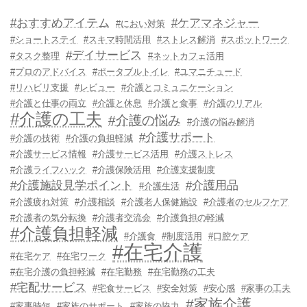
#おすすめアイテム
#ケアマネジャー
#におい対策
#ショートステイ
#スキマ時間活用
#ストレス解消
#スポットワーク
#デイサービス
#タスク整理
#ネットカフェ活用
#プロのアドバイス
#ポータブルトイレ
#ユマニチュード
#リハビリ支援
#レビュー
#介護とコミュニケーション
#介護と仕事の両立
#介護と休息
#介護と食事
#介護のリアル
#介護の工夫
#介護の悩み
#介護の悩み解消
#介護サポート
#介護の技術
#介護の負担軽減
#介護サービス情報
#介護サービス活用
#介護ストレス
#介護ライフハック
#介護保険活用
#介護支援制度
#介護施設見学ポイント
#介護用品
#介護生活
#介護疲れ対策
#介護相談
#介護老人保健施設
#介護者のセルフケア
#介護者の気分転換
#介護者交流会
#介護負担の軽減
#介護負担軽減
#介護食
#制度活用
#口腔ケア
#在宅介護
#在宅ケア
#在宅ワーク
#在宅介護の負担軽減
#在宅勤務
#在宅勤務の工夫
#宅配サービス
#宅食サービス
#安全対策
#安心感
#家事の工夫
#家族介護
#家事時短
#家族のサポート
#家族の協力