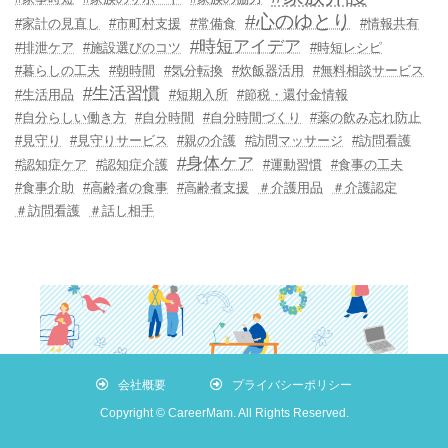
#心のゆとり
#家計の見直し
#市町村支援
#常備食
#情報共有
#時短アイデア
#排泄ケア
#施設選びのコツ
#時短レシピ
#暮らしの工夫
#朝時間
#気分転換
#炊飯器活用
#無料相談サービス
#生活習慣
#生活用品
#短期入所
#節税・還付金情報
#自分らしい働き方
#自分時間
#自分時間づくり
#薬の飲み忘れ防止
#見守り
#見守りサービス
#親の介護
#訪問マッサージ
#訪問看護
#身体ケア
#認知症ケア
#認知症介護
#運動習慣
#食事の工夫
#食事介助
#高齢者の食事
#高齢者支援
＃介護用品
＃介護認定
＃訪問看護
＃話し相手
会社概要
プライバシーポリシー
Copyright © CareerMam. All Rights Reserved.