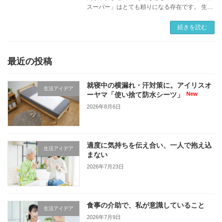
スーパー」はとても頼りになる存在です。 生鮮
食品から日用品まで、店舗と同じ品質の商品を
幅広く取り扱っていて、自宅まで届けてくれる
続きを読む
ので安 […]
最近の投稿
就寝中の横漏れ・汗対策に。アイリスオ
生活アイデア
ーヤマ「使い捨て防水シーツ」
2026年8月6日
適度に気持ちを伝え合い、一人で抱え込
生活アイデア
まない
2026年7月23日
食事の介助で、私が意識していること
生活アイデア
2026年7月9日