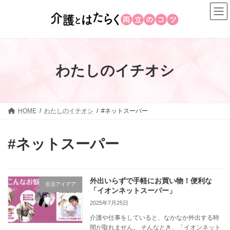
コ
ナ
ン
ビ
テ
ゲ
ン
ー
ツ
シ
へ
ョ
わたしのイチオシ
ス
ン
キ
に
ッ
移
プ
動
HOME
わたしのイチオシ
#ネットスーパー
#ネットスーパー
外出いらずで手軽にお買い物！便利な
生活アイデア
「イオンネットスーパー」
2025年7月25日
介護や仕事をしていると、なかなか外出する時
間が取れません。 そんなとき、「イオンネット