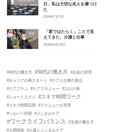
介護あるある
日、私は大切な友人を傷つけ
た
2026年7月7日
「家ではたらく」ことで見
実母
えてきた、介護と仕事
2026年6月23日
#50代の働き方
#40代の働き方
#お金の管理
#キャリアの再スタート
#ケアと仕事の両立
#ケアプラン
#ケアマネジャー
#コロナ禍
#スキマ時間ワーク
#ショートステイ
#スキマ時間活用
#スケジュール管理
#ヘルパー利用
#メンタルケア
#ワークライフバランス
#主婦の働き方
#人間関係
#介護とメンタルケア