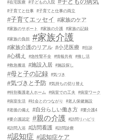
#子どもの病気
#在宅医療
#子どもの入院
#子育てと仕事
#子育てと仕事の両立
#子育てエッセイ
#家族のケア
#家族のサポート
#家族の介護
#家族の記録
#家族介護
#家族の負担
#家族介護のリアル
#小児医療
#往診
#心構え
#急性腎不全
#情報共有
#推し活
#施設入居
#救急搬送
#施設探し
#母と子の記録
#気づき
#気づきと予防
#気持ちの切り替え
#特別養護老人ホーム
#病室での工夫
#病室ワーク
#病室生活
#社会とのつながり
#老人保健施設
#自分らしい働き方
#老後の備え
#要介護4
#親の介護
#要介護認定
#訪問リハビリ
#訪問看護
#訪問入浴
#訪問診療
#認知症
#認知症ケア