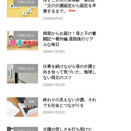
ゆずこさんの実体験・第2回
介護あるある
「父の介護認定から認定を卒
業するまで」
2026年8月4日
病室からお届け！母と子の奮
介護あるある
闘記〜番外編.退院後のリア
ルな毎日
2026年7月29日
仕事を続けながら母の介護と
介護あるある
向き合って気づいた、無理し
ない両立のコツ
2026年7月21日
終わりの見えない介護。それ
両親
でも社会とつながりを
2026年7月15日
介護の苦しさを打ち明けた