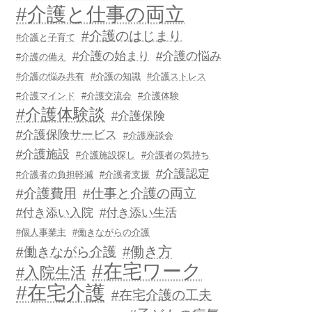
#介護と仕事の両立
#介護のはじまり
#介護と子育て
#介護の始まり
#介護の悩み
#介護の備え
#介護の悩み共有
#介護の知識
#介護ストレス
#介護マインド
#介護交流会
#介護体験
#介護体験談
#介護保険
#介護保険サービス
#介護座談会
#介護施設
#介護施設探し
#介護者の気持ち
#介護認定
#介護者の負担軽減
#介護者支援
#介護費用
#仕事と介護の両立
#付き添い入院
#付き添い生活
#個人事業主
#働きながらの介護
#働き方
#働きながら介護
#在宅ワーク
#入院生活
#在宅介護
#在宅介護の工夫