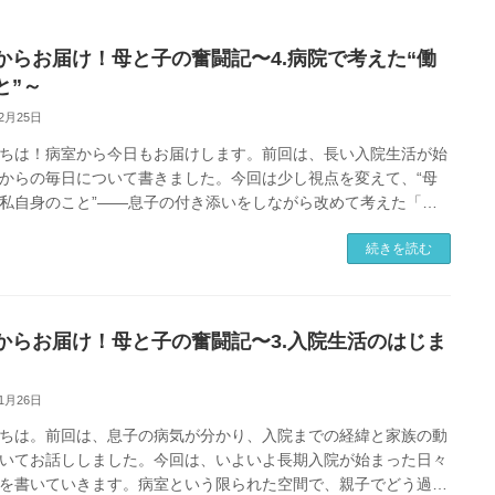
からお届け！母と子の奮闘記〜4.病院で考えた“働
と”～
12月25日
ちは！病室から今日もお届けします。前回は、長い入院生活が始
からの毎日について書きました。今回は少し視点を変えて、“母
私自身のこと”――息子の付き添いをしながら改めて考えた「働
」についてお話しします […]
続きを読む
からお届け！母と子の奮闘記〜3.入院生活のはじま
11月26日
ちは。前回は、息子の病気が分かり、入院までの経緯と家族の動
いてお話ししました。今回は、いよいよ長期入院が始まった日々
を書いていきます。病室という限られた空間で、親子でどう過ご