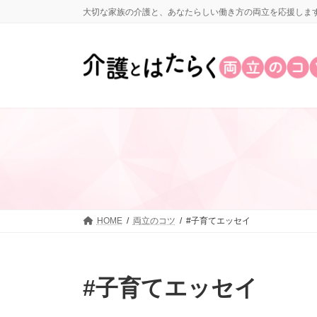
コ
ナ
大切な家族の介護と、あなたらしい働き方の両立を応援しま
ン
ビ
テ
ゲ
ン
ー
ツ
シ
へ
ョ
ス
ン
キ
に
ッ
移
プ
動
HOME
両立のコツ
#子育てエッセイ
#子育てエッセイ