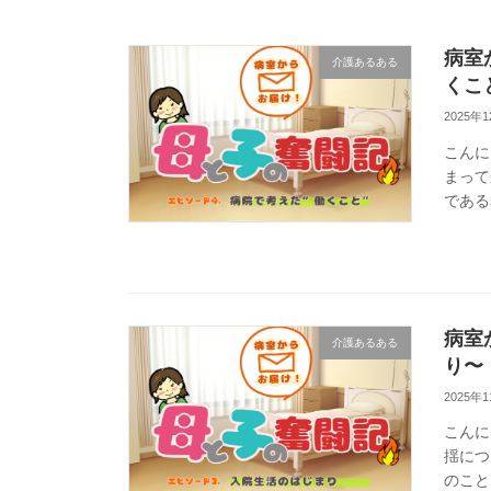
病室
介護あるある
くこ
2025年
こんに
まって
である
くこと
病室
介護あるある
り〜
2025年
こんに
揺につ
のこと