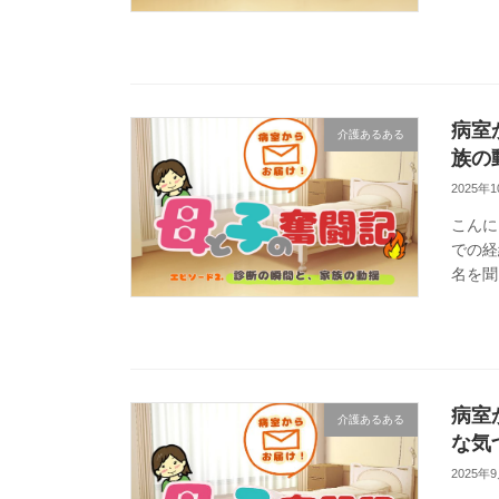
してい
病室
介護あるある
族の
2025年
こんに
での経
名を聞
の入院
病室
介護あるある
な気
2025年