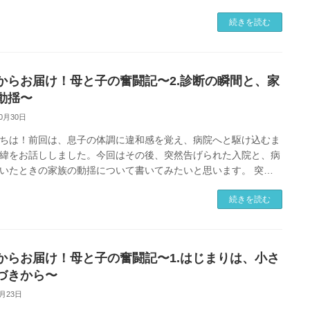
るのか、少しでも伝われ […]
続きを読む
からお届け！母と子の奮闘記〜2.診断の瞬間と、家
動揺〜
10月30日
ちは！前回は、息子の体調に違和感を覚え、病院へと駆け込むま
緯をお話ししました。今回はその後、突然告げられた入院と、病
いたときの家族の動揺について書いてみたいと思います。 突然
生活の始まり 検査後、 […]
続きを読む
からお届け！母と子の奮闘記〜1.はじまりは、小さ
づきから〜
9月23日