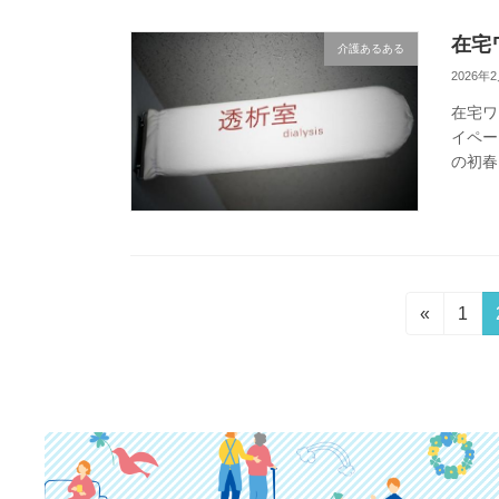
在宅
介護あるある
2026年
在宅ワ
イペー
の初春
突然の
投
固
«
1
定
稿
ペ
の
ー
ジ
ペ
ー