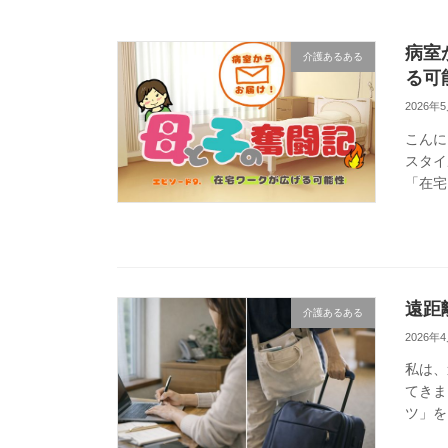
病室
介護あるある
る可
2026年
こんに
スタイ
「在宅
みたい
遠距
介護あるある
2026年
私は、
てきま
ツ」を
になっ