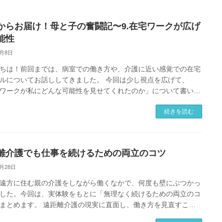
からお届け！母と子の奮闘記〜9.在宅ワークが広げ
能性
5月8日
ちは！前回までは、病室での働き方や、介護に近い感覚での在宅
ルについてお話ししてきました。 今回は少し視点を広げて、
ワークが私にどんな可能性を見せてくれたのか」について書いて
と思います。 「働く」は […]
続きを読む
離介護でも仕事を続けるための両立のコツ
4月28日
遠方に住む親の介護をしながら働くなかで、何度も壁にぶつかっ
した。今回は、実体験をもとに「無理なく続けるための両立のコ
まとめます。 遠距離介護の現実に直面し、働き方を見直すこと
た背景 遠距離での介護 […]