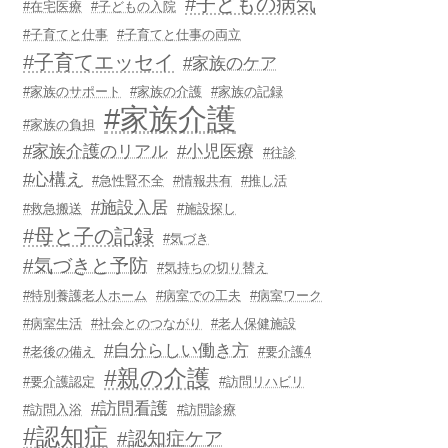
#子どもの病気
#在宅医療
#子どもの入院
#子育てと仕事
#子育てと仕事の両立
#子育てエッセイ
#家族のケア
#家族のサポート
#家族の介護
#家族の記録
#家族介護
#家族の負担
#家族介護のリアル
#小児医療
#往診
#心構え
#急性腎不全
#情報共有
#推し活
#施設入居
#救急搬送
#施設探し
#母と子の記録
#気づき
#気づきと予防
#気持ちの切り替え
#特別養護老人ホーム
#病室での工夫
#病室ワーク
#病室生活
#社会とのつながり
#老人保健施設
#自分らしい働き方
#老後の備え
#要介護4
#親の介護
#要介護認定
#訪問リハビリ
#訪問看護
#訪問入浴
#訪問診療
#認知症
#認知症ケア