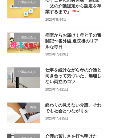
ゆずこさんの実体験・第2回
介護あるある
「父の介護認定から認定を卒
業するまで」
2026年8月4日
病室からお届け！母と子の奮
介護あるある
闘記〜番外編.退院後のリア
ルな毎日
2026年7月29日
仕事を続けながら母の介護と
介護あるある
向き合って気づいた、無理し
ない両立のコツ
2026年7月21日
終わりの見えない介護。それ
両親
でも社会とつながりを
2026年7月15日
介護の苦しさを打ち明けた