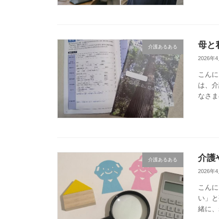
母と
介護あるある
2026年
こんに
は、介
なさま
です 
介護
介護あるある
2026年
こんに
い」と
緒に、