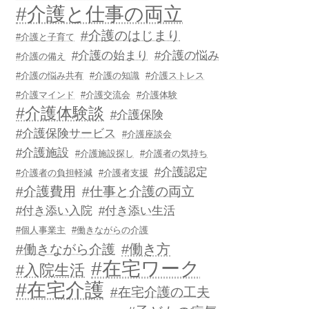
#介護と仕事の両立
#介護のはじまり
#介護と子育て
#介護の始まり
#介護の悩み
#介護の備え
#介護の悩み共有
#介護の知識
#介護ストレス
#介護マインド
#介護交流会
#介護体験
#介護体験談
#介護保険
#介護保険サービス
#介護座談会
#介護施設
#介護施設探し
#介護者の気持ち
#介護認定
#介護者の負担軽減
#介護者支援
#介護費用
#仕事と介護の両立
#付き添い入院
#付き添い生活
#個人事業主
#働きながらの介護
#働き方
#働きながら介護
#在宅ワーク
#入院生活
#在宅介護
#在宅介護の工夫