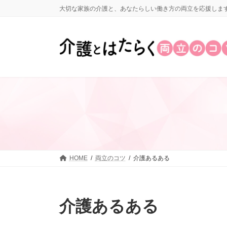
コ
ナ
大切な家族の介護と、あなたらしい働き方の両立を応援しま
ン
ビ
テ
ゲ
ン
ー
ツ
シ
へ
ョ
ス
ン
キ
に
ッ
移
プ
動
HOME
両立のコツ
介護あるある
介護あるある