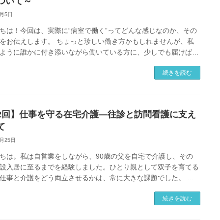
ついて～
3月5日
ちは！今回は、実際に“病室で働く”ってどんな感じなのか、その
をお伝えします。 ちょっと珍しい働き方かもしれませんが、私
ように誰かに付き添いながら働いている方に、少しでも届けばう
です。 「今日どうな […]
続きを読む
2回】仕事を守る在宅介護―往診と訪問看護に支え
て
2月25日
ちは。私は自営業をしながら、90歳の父を自宅で介護し、その
設入居に至るまでを経験しました。ひとり親として双子を育てる
仕事と介護をどう両立させるかは、常に大きな課題でした。 今
在宅介護を続けるために […]
続きを読む