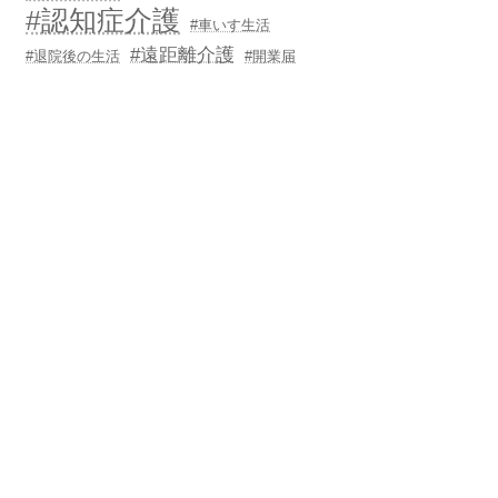
#認知症介護
#車いす生活
#遠距離介護
#退院後の生活
#開業届