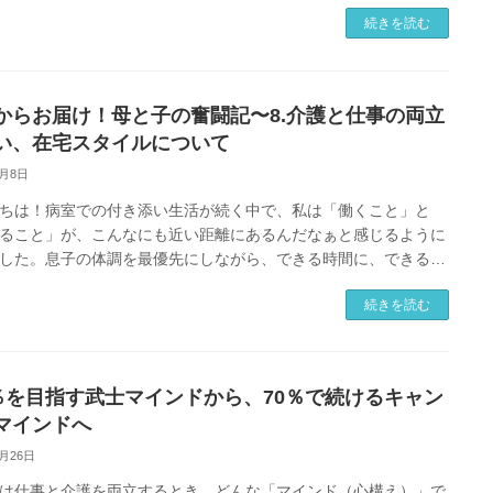
夫と子供がいます。叔 […]
続きを読む
からお届け！母と子の奮闘記〜8.介護と仕事の両立
い、在宅スタイルについて
4月8日
ちは！病室での付き添い生活が続く中で、私は「働くこと」と
ること」が、こんなにも近い距離にあるんだなぁと感じるように
した。息子の体調を最優先にしながら、できる時間に、できる分
く -。今の私の在宅ワー […]
続きを読む
0％を目指す武士マインドから、70％で続けるキャン
マインドへ
3月26日
は仕事と介護を両立するとき、どんな「マインド（心構え）」で