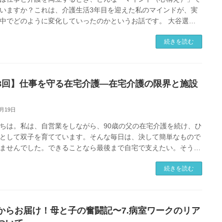
いますか？これは、介護生活3年目を迎えた私のマインドが、実
中でどのように変化していったのかというお話です。 大谷選手
に、三刀流で頑張ろうと […]
続きを読む
3回】仕事を守る在宅介護―在宅介護の限界と施設
3月19日
ちは。私は、自営業をしながら、90歳の父の在宅介護を続け、ひ
として双子を育てています。そんな毎日は、決して簡単なもので
ませんでした。できることなら最後まで自宅で支えたい。そう思
らも、介護と仕事、子 […]
続きを読む
からお届け！母と子の奮闘記〜7.病室ワークのリア