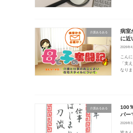
子で、
病室
介護あるある
に近
2026年
こんに
「支え
なりま
だけ働
10
介護あるある
パー
2026年
皆さん