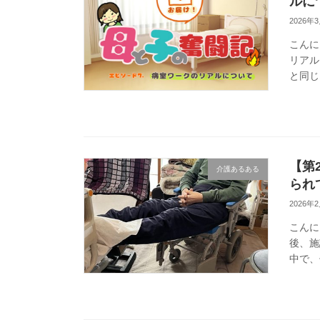
ルに
2026年
こんに
リアル
と同じ
れしい
【第
介護あるある
られ
2026年
こんに
後、施
中で、
回は、