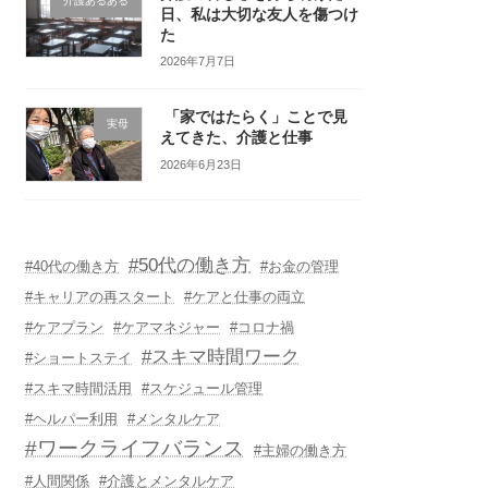
介護あるある
日、私は大切な友人を傷つけ
た
2026年7月7日
「家ではたらく」ことで見
実母
えてきた、介護と仕事
2026年6月23日
#50代の働き方
#40代の働き方
#お金の管理
#キャリアの再スタート
#ケアと仕事の両立
#ケアプラン
#ケアマネジャー
#コロナ禍
#スキマ時間ワーク
#ショートステイ
#スキマ時間活用
#スケジュール管理
#ヘルパー利用
#メンタルケア
#ワークライフバランス
#主婦の働き方
#人間関係
#介護とメンタルケア