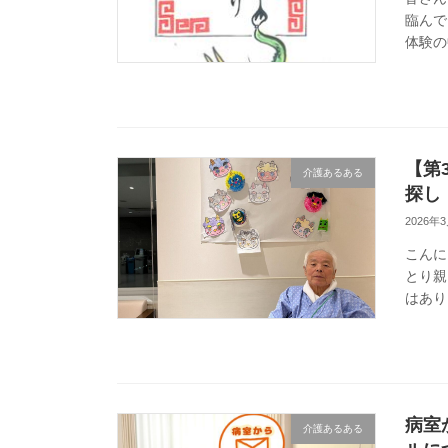
臨んで
体験の
のよう
【第
介護あるある
探し
2026年
こんに
とり親
はあり
いなが
病室
介護あるある