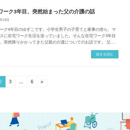
ワーク3年目、突然始まった父の介護の話
2月13日
ーク4年目のゆずこです。小学生男子の子育てと家事の傍ら、マ
スに在宅ワーク生活を送っていました。そんな在宅ワーク3年目
、突然降りかかってきた父親の介護についてのお話です。 父・
入院 実家は我が家から […]
続きを読む
固
固
固
2
3
…
6
»
定
定
定
ペ
ペ
ペ
ー
ー
ー
ジ
ジ
ジ