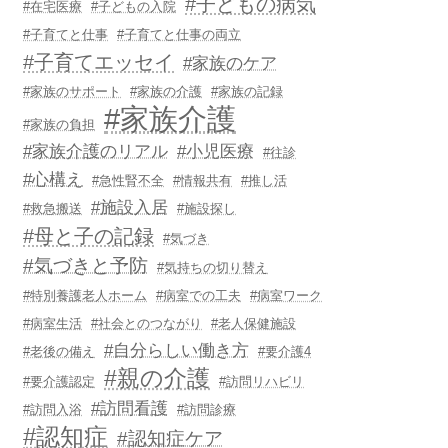
#子どもの病気
#在宅医療
#子どもの入院
#子育てと仕事
#子育てと仕事の両立
#子育てエッセイ
#家族のケア
#家族のサポート
#家族の介護
#家族の記録
#家族介護
#家族の負担
#家族介護のリアル
#小児医療
#往診
#心構え
#急性腎不全
#情報共有
#推し活
#施設入居
#救急搬送
#施設探し
#母と子の記録
#気づき
#気づきと予防
#気持ちの切り替え
#特別養護老人ホーム
#病室での工夫
#病室ワーク
#病室生活
#社会とのつながり
#老人保健施設
#自分らしい働き方
#老後の備え
#要介護4
#親の介護
#要介護認定
#訪問リハビリ
#訪問看護
#訪問入浴
#訪問診療
#認知症
#認知症ケア