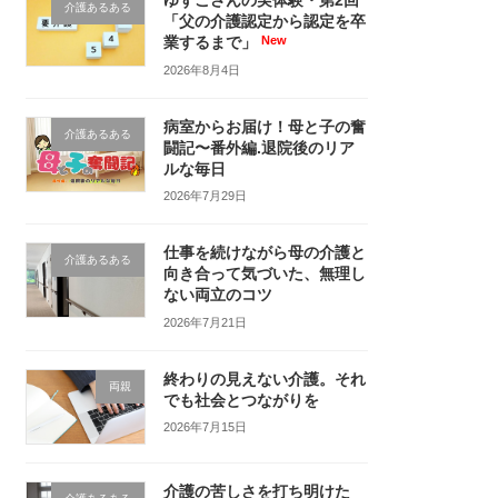
ゆずこさんの実体験・第2回
介護あるある
「父の介護認定から認定を卒
業するまで」
2026年8月4日
病室からお届け！母と子の奮
介護あるある
闘記〜番外編.退院後のリア
ルな毎日
2026年7月29日
仕事を続けながら母の介護と
介護あるある
向き合って気づいた、無理し
ない両立のコツ
2026年7月21日
終わりの見えない介護。それ
両親
でも社会とつながりを
2026年7月15日
介護の苦しさを打ち明けた