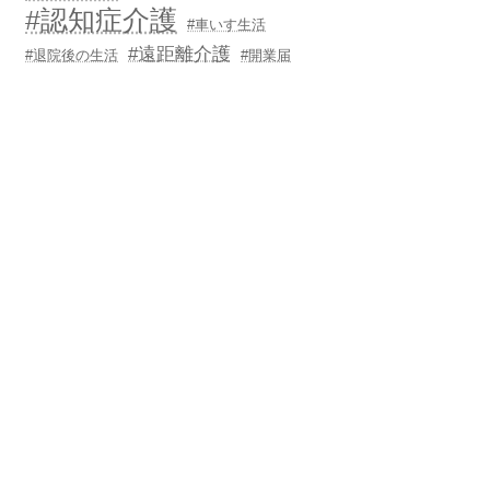
#認知症介護
#車いす生活
#遠距離介護
#退院後の生活
#開業届