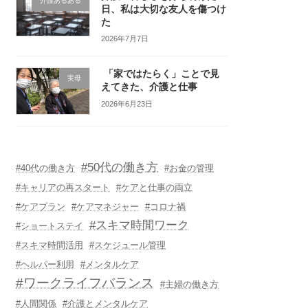
介護あるある
日、私は大切な友人を傷つけ
た
2026年7月7日
「家ではたらく」ことで見
実母
えてきた、介護と仕事
2026年6月23日
#50代の働き方
#40代の働き方
#お金の管理
#キャリアの再スタート
#ケアと仕事の両立
#ケアプラン
#ケアマネジャー
#コロナ禍
#スキマ時間ワーク
#ショートステイ
#スキマ時間活用
#スケジュール管理
#ヘルパー利用
#メンタルケア
#ワークライフバランス
#主婦の働き方
#人間関係
#介護とメンタルケア