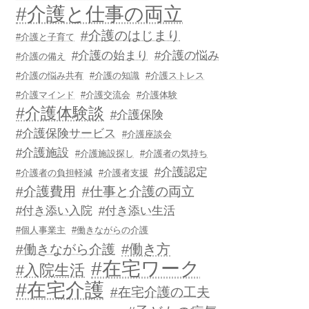
#介護と仕事の両立
#介護のはじまり
#介護と子育て
#介護の始まり
#介護の悩み
#介護の備え
#介護の悩み共有
#介護の知識
#介護ストレス
#介護マインド
#介護交流会
#介護体験
#介護体験談
#介護保険
#介護保険サービス
#介護座談会
#介護施設
#介護施設探し
#介護者の気持ち
#介護認定
#介護者の負担軽減
#介護者支援
#介護費用
#仕事と介護の両立
#付き添い入院
#付き添い生活
#個人事業主
#働きながらの介護
#働き方
#働きながら介護
#在宅ワーク
#入院生活
#在宅介護
#在宅介護の工夫