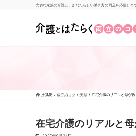
コ
ナ
大切な家族の介護と、あなたらしい働き方の両立を応援しま
ン
ビ
テ
ゲ
ン
ー
ツ
シ
へ
ョ
ス
ン
キ
に
ッ
移
プ
動
HOME
両立のコツ
実母
在宅介護のリアルと母が教
在宅介護のリアルと母
2025年6月24日