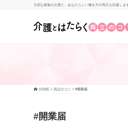
コ
ナ
大切な家族の介護と、あなたらしい働き方の両立を応援しま
ン
ビ
テ
ゲ
ン
ー
ツ
シ
へ
ョ
ス
ン
キ
に
ッ
移
プ
動
HOME
両立のコツ
#開業届
#開業届