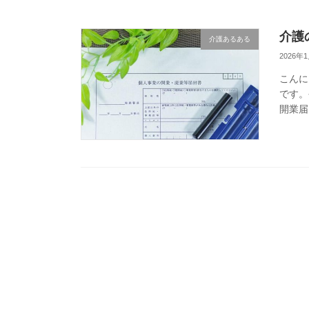
介護
介護あるある
2026年
こんに
です。
開業届
成・提