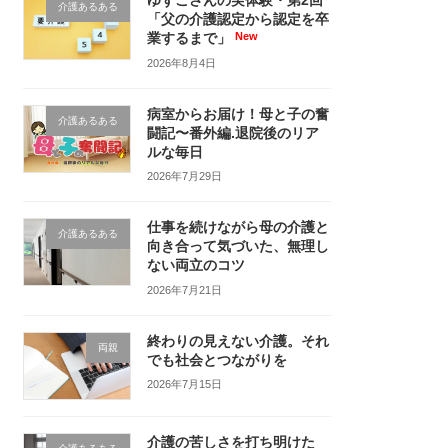
ゆずこさんの実体験・第2回
介護あるある
「父の介護認定から認定を卒
業するまで」
2026年8月4日
病室からお届け！母と子の奮
介護あるある
闘記〜番外編.退院後のリア
ルな毎日
2026年7月29日
仕事を続けながら母の介護と
介護あるある
向き合って気づいた、無理し
ない両立のコツ
2026年7月21日
終わりの見えない介護。それ
両親
でも社会とつながりを
2026年7月15日
介護の苦しさを打ち明けた