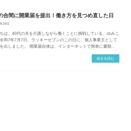
の合間に開業届を提出！働き方を見つめ直した日
1月29日
ちは。40代の夫を介護しながら働くことに挑戦している、ゆみこ
令和7年7月7日。ラッキーセブンのこの日に、個人事業主として
を出しました。 開業届自体は、インターネットで簡単に書類作
出ができます。仕事 […]
続きを読む