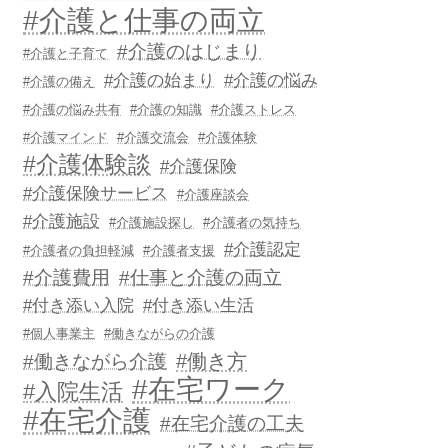
#介護と仕事の両立
#介護のはじまり
#介護と子育て
#介護の始まり
#介護の悩み
#介護の備え
#介護の悩み共有
#介護の知識
#介護ストレス
#介護マインド
#介護交流会
#介護体験
#介護体験談
#介護保険
#介護保険サービス
#介護座談会
#介護施設
#介護施設探し
#介護者の気持ち
#介護認定
#介護者の負担軽減
#介護者支援
#介護費用
#仕事と介護の両立
#付き添い入院
#付き添い生活
#個人事業主
#働きながらの介護
#働き方
#働きながら介護
#在宅ワーク
#入院生活
#在宅介護
#在宅介護の工夫