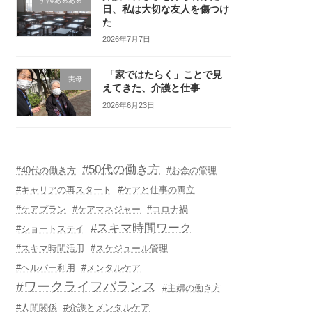
介護あるある
日、私は大切な友人を傷つけ
た
2026年7月7日
「家ではたらく」ことで見
実母
えてきた、介護と仕事
2026年6月23日
#50代の働き方
#40代の働き方
#お金の管理
#キャリアの再スタート
#ケアと仕事の両立
#ケアプラン
#ケアマネジャー
#コロナ禍
#スキマ時間ワーク
#ショートステイ
#スキマ時間活用
#スケジュール管理
#ヘルパー利用
#メンタルケア
#ワークライフバランス
#主婦の働き方
#人間関係
#介護とメンタルケア