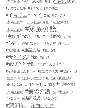
#子どもの病気
#在宅医療
#子どもの入院
#子育てと仕事
#子育てと仕事の両立
#子育てエッセイ
#家族のケア
#家族のサポート
#家族の介護
#家族の記録
#家族介護
#家族の負担
#家族介護のリアル
#小児医療
#往診
#心構え
#急性腎不全
#情報共有
#推し活
#施設入居
#救急搬送
#施設探し
#母と子の記録
#気づき
#気づきと予防
#気持ちの切り替え
#特別養護老人ホーム
#病室での工夫
#病室ワーク
#病室生活
#社会とのつながり
#老人保健施設
#自分らしい働き方
#老後の備え
#要介護4
#親の介護
#要介護認定
#訪問リハビリ
#訪問看護
#訪問入浴
#訪問診療
#認知症
#認知症ケア