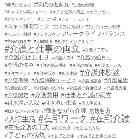
#50代の働き方
#40代の働き方
#お金の管理
#キャリアの再スタート
#ケアと仕事の両立
#ケアプラン
#ケアマネジャー
#コロナ禍
#ショートステイ
#スキマ時間ワーク
#スキマ時間活用
#スケジュール管理
#ワークライフバランス
#ヘルパー利用
#メンタルケア
#主婦の働き方
#人間関係
#介護とメンタルケア
#介護と仕事の両立
#介護と子育て
#介護のはじまり
#介護の始まり
#介護の備え
#介護の悩み
#介護の悩み共有
#介護の知識
#介護ストレス
#介護体験談
#介護マインド
#介護交流会
#介護体験
#介護保険
#介護保険サービス
#介護施設
#介護座談会
#介護施設探し
#介護者の気持ち
#介護者の負担軽減
#介護者支援
#介護費用
#仕事と介護の両立
#介護認定
#付き添い入院
#付き添い生活
#個人事業主
#働き方
#働きながら介護
#働きながらの介護
#在宅ワーク
#在宅介護
#入院生活
#在宅介護の工夫
#在宅医療
#子どもの入院
#子どもの病気
#子育てと仕事
#子育てと仕事の両立