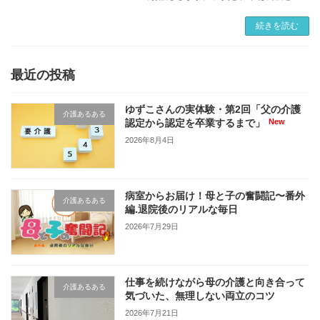
緒に、叔父の介護に関わっています。両親は60
代と70代、私は一人っ子で、夫と子供がいま
続きを読む
す。叔 […]
最近の投稿
ゆずこさんの実体験・第2回「父の介護
介護あるある
認定から認定を卒業するまで」
2026年8月4日
病室からお届け！母と子の奮闘記〜番外
介護あるある
編.退院後のリアルな毎日
2026年7月29日
仕事を続けながら母の介護と向き合って
介護あるある
気づいた、無理しない両立のコツ
2026年7月21日