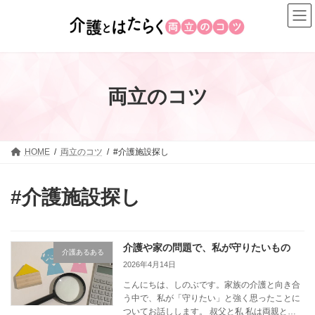
コ
ナ
ン
ビ
テ
ゲ
ン
ー
ツ
シ
へ
ョ
両立のコツ
ス
ン
キ
に
ッ
移
プ
動
HOME
両立のコツ
#介護施設探し
#介護施設探し
介護や家の問題で、私が守りたいもの
介護あるある
2026年4月14日
こんにちは、しのぶです。家族の介護と向き合
う中で、私が「守りたい」と強く思ったことに
ついてお話しします。 叔父と私 私は両親と一