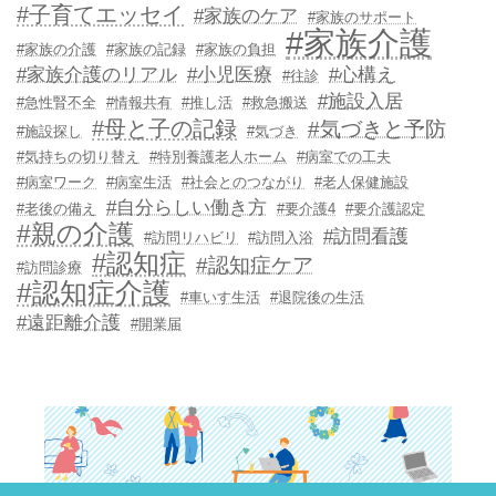
#子育てエッセイ
#家族のケア
#家族のサポート
#家族介護
#家族の介護
#家族の記録
#家族の負担
#家族介護のリアル
#小児医療
#心構え
#往診
#施設入居
#急性腎不全
#情報共有
#推し活
#救急搬送
#母と子の記録
#気づきと予防
#施設探し
#気づき
#気持ちの切り替え
#特別養護老人ホーム
#病室での工夫
#病室ワーク
#病室生活
#社会とのつながり
#老人保健施設
#自分らしい働き方
#老後の備え
#要介護4
#要介護認定
#親の介護
#訪問看護
#訪問リハビリ
#訪問入浴
#認知症
#認知症ケア
#訪問診療
#認知症介護
#車いす生活
#退院後の生活
#遠距離介護
#開業届