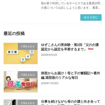
我が家で利用しているサービスである重度訪問
介護についてお話ししようと思います。 重度訪
問介護とは？制度の概要 介護サービスには高齢
者に対するサービスである介護保険制度の他
続きを読む
に、障害 […]
最近の投稿
ゆずこさんの実体験・第2回「父の介護
介護あるある
認定から認定を卒業するまで」
2026年8月4日
病室からお届け！母と子の奮闘記〜番外
介護あるある
編.退院後のリアルな毎日
2026年7月29日
仕事を続けながら母の介護と向き合って
介護あるある