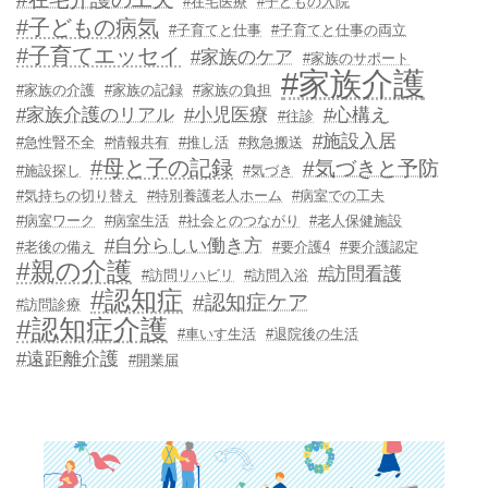
#在宅医療
#子どもの入院
#子どもの病気
#子育てと仕事
#子育てと仕事の両立
#子育てエッセイ
#家族のケア
#家族のサポート
#家族介護
#家族の介護
#家族の記録
#家族の負担
#家族介護のリアル
#小児医療
#心構え
#往診
#施設入居
#急性腎不全
#情報共有
#推し活
#救急搬送
#母と子の記録
#気づきと予防
#施設探し
#気づき
#気持ちの切り替え
#特別養護老人ホーム
#病室での工夫
#病室ワーク
#病室生活
#社会とのつながり
#老人保健施設
#自分らしい働き方
#老後の備え
#要介護4
#要介護認定
#親の介護
#訪問看護
#訪問リハビリ
#訪問入浴
#認知症
#認知症ケア
#訪問診療
#認知症介護
#車いす生活
#退院後の生活
#遠距離介護
#開業届