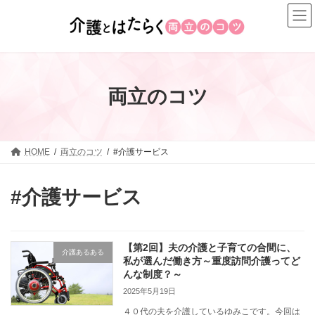
コ
ナ
ン
ビ
テ
ゲ
ン
ー
ツ
シ
へ
ョ
両立のコツ
ス
ン
キ
に
ッ
移
プ
動
HOME
両立のコツ
#介護サービス
#介護サービス
【第2回】夫の介護と子育ての合間に、
介護あるある
私が選んだ働き方～重度訪問介護ってど
んな制度？～
2025年5月19日
４０代の夫を介護しているゆみこです。今回は