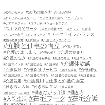
#50代の働き方
#40代の働き方
#お金の管理
#キャリアの再スタート
#ケアと仕事の両立
#ケアプラン
#ケアマネジャー
#コロナ禍
#ショートステイ
#スキマ時間ワーク
#スキマ時間活用
#スケジュール管理
#ワークライフバランス
#ヘルパー利用
#メンタルケア
#主婦の働き方
#人間関係
#介護とメンタルケア
#介護と仕事の両立
#介護と子育て
#介護のはじまり
#介護の始まり
#介護の備え
#介護の悩み
#介護の悩み共有
#介護の知識
#介護ストレス
#介護体験談
#介護マインド
#介護交流会
#介護体験
#介護保険
#介護保険サービス
#介護施設
#介護座談会
#介護施設探し
#介護者の気持ち
#介護者の負担軽減
#介護者支援
#介護費用
#仕事と介護の両立
#介護認定
#付き添い入院
#付き添い生活
#個人事業主
#働き方
#働きながら介護
#働きながらの介護
#在宅ワーク
#在宅介護
#入院生活
#在宅介護の工夫