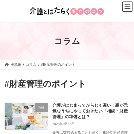
コ
ナ
ン
ビ
テ
ゲ
ン
ー
ツ
シ
へ
ョ
コラム
ス
ン
キ
に
ッ
移
プ
動
HOME
コラム
#財産管理のポイント
#財産管理のポイント
介護がはじまってからじゃ遅い！親が元
相続
気なうちにやっておきたい「相続・財産
管理」の準備とは？
2025年9月18日
介護は突然始まることも多く、相続や財産管理