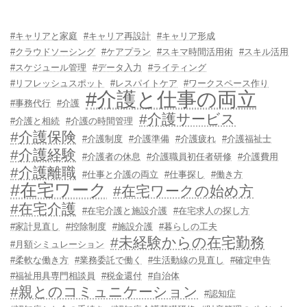
#キャリアと家庭
#キャリア再設計
#キャリア形成
#クラウドソーシング
#ケアプラン
#スキマ時間活用術
#スキル活用
#スケジュール管理
#データ入力
#ライティング
#リフレッシュスポット
#レスパイトケア
#ワークスペース作り
#介護と仕事の両立
#事務代行
#介護
#介護サービス
#介護と相続
#介護の時間管理
#介護保険
#介護制度
#介護準備
#介護疲れ
#介護福祉士
#介護経験
#介護者の休息
#介護職員初任者研修
#介護費用
#介護離職
#仕事と介護の両立
#仕事探し
#働き方
#在宅ワーク
#在宅ワークの始め方
#在宅介護
#在宅介護と施設介護
#在宅求人の探し方
#家計見直し
#控除制度
#施設介護
#暮らしの工夫
#未経験からの在宅勤務
#月額シミュレーション
#柔軟な働き方
#業務委託で働く
#生活動線の見直し
#確定申告
#福祉用具専門相談員
#税金還付
#自治体
#親とのコミュニケーション
#認知症