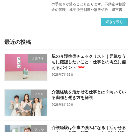
の手続きが滞ることもあります。不動産や預貯
金の管理、成年後見制度や家族信託、遺言書の
活用まで、介護前に知っておきたい相続・財産
管理のポイントを解説します。
続きを読む
最近の投稿
親の介護準備チェックリスト｜元気なう
介護準備
ちに確認したいこと・仕事との両立に備
えるポイント
2026年7月31日
介護経験を活かせる仕事とは？向いてい
スキル
る職種と働き方を解説
2026年6月30日
介護経験は仕事の強みになる｜活かせる
スキル