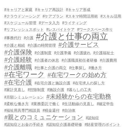
#キャリアと家庭
#キャリア再設計
#キャリア形成
#クラウドソーシング
#ケアプラン
#スキマ時間活用術
#スキル活用
#スケジュール管理
#データ入力
#ライティング
#リフレッシュスポット
#レスパイトケア
#ワークスペース作り
#介護と仕事の両立
#事務代行
#介護
#介護サービス
#介護と相続
#介護の時間管理
#介護保険
#介護制度
#介護準備
#介護疲れ
#介護福祉士
#介護経験
#介護者の休息
#介護職員初任者研修
#介護費用
#介護離職
#仕事と介護の両立
#仕事探し
#働き方
#在宅ワーク
#在宅ワークの始め方
#在宅介護
#在宅介護と施設介護
#在宅求人の探し方
#家計見直し
#控除制度
#施設介護
#暮らしの工夫
#未経験からの在宅勤務
#月額シミュレーション
#柔軟な働き方
#業務委託で働く
#生活動線の見直し
#確定申告
#福祉用具専門相談員
#税金還付
#自治体
#親とのコミュニケーション
#認知症
#認知症とお金の手続き
#認知症介護基礎研修
#財産管理のポイント