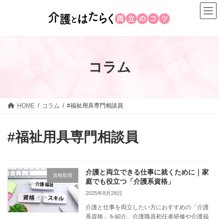
コ
ナ
ン
ビ
テ
ゲ
ン
ー
ツ
シ
へ
ョ
コラム
ス
ン
キ
に
ッ
移
プ
動
HOME
コラム
#福祉用具専門相談員
#福祉用具専門相談員
介護と両立できる仕事に就くために｜家
資格取得
庭でも役立つ「介護系資格」
2025年8月28日
介護と仕事を両立したい方におすすめの「介護
系資格」を紹介。介護職員初任者研修や介護福