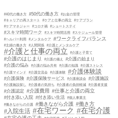
#50代の働き方
#40代の働き方
#お金の管理
#キャリアの再スタート
#ケアと仕事の両立
#ケアプラン
#ケアマネジャー
#コロナ禍
#ショートステイ
#スキマ時間ワーク
#スキマ時間活用
#スケジュール管理
#ワークライフバランス
#ヘルパー利用
#メンタルケア
#主婦の働き方
#人間関係
#介護とメンタルケア
#介護と仕事の両立
#介護と子育て
#介護のはじまり
#介護の始まり
#介護の備え
#介護の悩み
#介護の悩み共有
#介護の知識
#介護ストレス
#介護体験談
#介護マインド
#介護交流会
#介護体験
#介護保険
#介護保険サービス
#介護施設
#介護座談会
#介護施設探し
#介護者の気持ち
#介護者の負担軽減
#介護者支援
#介護費用
#仕事と介護の両立
#介護認定
#付き添い入院
#付き添い生活
#個人事業主
#働き方
#働きながら介護
#働きながらの介護
#在宅ワーク
#在宅介護
#入院生活
#在宅介護の工夫