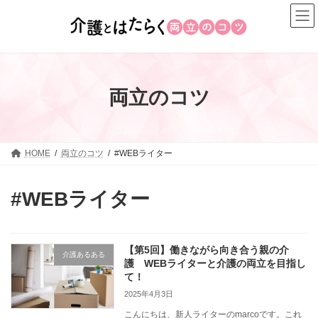
コ
ナ
ン
ビ
テ
ゲ
ン
ー
ツ
シ
へ
ョ
両立のコツ
ス
ン
キ
に
ッ
移
プ
動
HOME
両立のコツ
#WEBライター
#WEBライター
【第5回】働きながら向き合う親の介
介護あるある
護 WEBライターと介護の両立を目指し
て！
2025年4月3日
こんにちは、新人ライターのmarcoです。これ