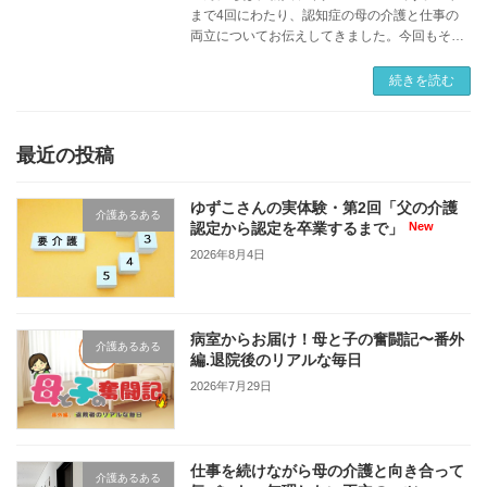
まで4回にわたり、認知症の母の介護と仕事の
両立についてお伝えしてきました。今回もその
続きをお話したいと思います。 新天地での生活
は、やるべきことに追われる毎日でした。引っ
続きを読む
越し […]
最近の投稿
ゆずこさんの実体験・第2回「父の介護
介護あるある
認定から認定を卒業するまで」
2026年8月4日
病室からお届け！母と子の奮闘記〜番外
介護あるある
編.退院後のリアルな毎日
2026年7月29日
仕事を続けながら母の介護と向き合って
介護あるある