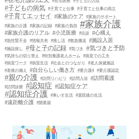
#在宅医療
#子どもの入院
#子どもの病気
#子育てと仕事
#子育てと仕事の両立
#子育てエッセイ
#家族のケア
#家族のサポート
#家族介護
#家族の介護
#家族の記録
#家族の負担
#家族介護のリアル
#小児医療
#心構え
#往診
#施設入居
#急性腎不全
#情報共有
#推し活
#救急搬送
#母と子の記録
#気づきと予防
#施設探し
#気づき
#気持ちの切り替え
#特別養護老人ホーム
#病室での工夫
#病室ワーク
#病室生活
#社会とのつながり
#老人保健施設
#自分らしい働き方
#老後の備え
#要介護4
#要介護認定
#親の介護
#訪問看護
#訪問リハビリ
#訪問入浴
#認知症
#認知症ケア
#訪問診療
#認知症介護
#車いす生活
#退院後の生活
#遠距離介護
#開業届