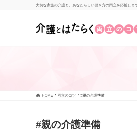
コ
ナ
大切な家族の介護と、あなたらしい働き方の両立を応援しま
ン
ビ
テ
ゲ
ン
ー
ツ
シ
へ
ョ
ス
ン
キ
に
ッ
移
プ
動
HOME
両立のコツ
#親の介護準備
#親の介護準備