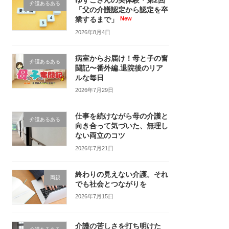
ゆずこさんの実体験・第2回
介護あるある
「父の介護認定から認定を卒
業するまで」
2026年8月4日
病室からお届け！母と子の奮
介護あるある
闘記〜番外編.退院後のリア
ルな毎日
2026年7月29日
仕事を続けながら母の介護と
介護あるある
向き合って気づいた、無理し
ない両立のコツ
2026年7月21日
終わりの見えない介護。それ
両親
でも社会とつながりを
2026年7月15日
介護の苦しさを打ち明けた