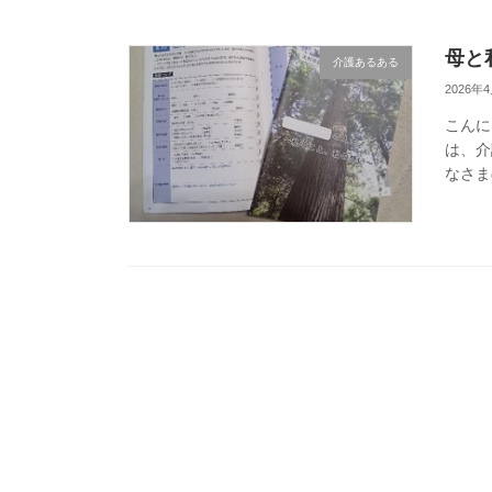
母と
介護あるある
2026年
こんに
は、介
なさま
です 