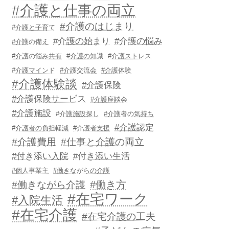
#介護と仕事の両立
#介護のはじまり
#介護と子育て
#介護の始まり
#介護の悩み
#介護の備え
#介護の悩み共有
#介護の知識
#介護ストレス
#介護マインド
#介護交流会
#介護体験
#介護体験談
#介護保険
#介護保険サービス
#介護座談会
#介護施設
#介護施設探し
#介護者の気持ち
#介護認定
#介護者の負担軽減
#介護者支援
#介護費用
#仕事と介護の両立
#付き添い入院
#付き添い生活
#個人事業主
#働きながらの介護
#働き方
#働きながら介護
#在宅ワーク
#入院生活
#在宅介護
#在宅介護の工夫