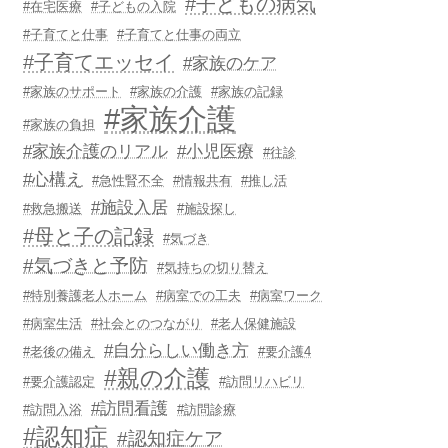
#子どもの病気
#在宅医療
#子どもの入院
#子育てと仕事
#子育てと仕事の両立
#子育てエッセイ
#家族のケア
#家族のサポート
#家族の介護
#家族の記録
#家族介護
#家族の負担
#家族介護のリアル
#小児医療
#往診
#心構え
#急性腎不全
#情報共有
#推し活
#施設入居
#救急搬送
#施設探し
#母と子の記録
#気づき
#気づきと予防
#気持ちの切り替え
#特別養護老人ホーム
#病室での工夫
#病室ワーク
#病室生活
#社会とのつながり
#老人保健施設
#自分らしい働き方
#老後の備え
#要介護4
#親の介護
#要介護認定
#訪問リハビリ
#訪問看護
#訪問入浴
#訪問診療
#認知症
#認知症ケア