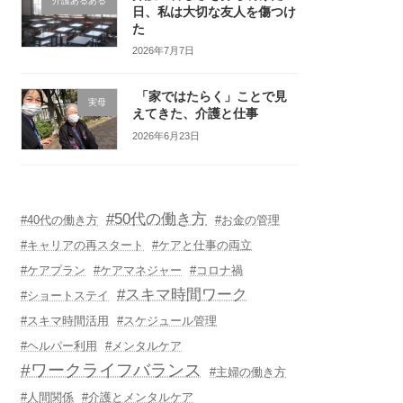
介護あるある
日、私は大切な友人を傷つけ
た
2026年7月7日
「家ではたらく」ことで見
実母
えてきた、介護と仕事
2026年6月23日
#50代の働き方
#40代の働き方
#お金の管理
#キャリアの再スタート
#ケアと仕事の両立
#ケアプラン
#ケアマネジャー
#コロナ禍
#スキマ時間ワーク
#ショートステイ
#スキマ時間活用
#スケジュール管理
#ヘルパー利用
#メンタルケア
#ワークライフバランス
#主婦の働き方
#人間関係
#介護とメンタルケア