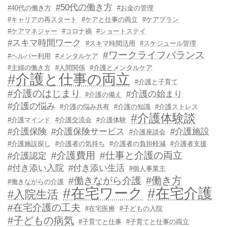
#50代の働き方
#40代の働き方
#お金の管理
#キャリアの再スタート
#ケアと仕事の両立
#ケアプラン
#ケアマネジャー
#コロナ禍
#ショートステイ
#スキマ時間ワーク
#スキマ時間活用
#スケジュール管理
#ワークライフバランス
#ヘルパー利用
#メンタルケア
#主婦の働き方
#人間関係
#介護とメンタルケア
#介護と仕事の両立
#介護と子育て
#介護のはじまり
#介護の始まり
#介護の備え
#介護の悩み
#介護の悩み共有
#介護の知識
#介護ストレス
#介護体験談
#介護マインド
#介護交流会
#介護体験
#介護保険
#介護保険サービス
#介護施設
#介護座談会
#介護施設探し
#介護者の気持ち
#介護者の負担軽減
#介護者支援
#介護費用
#仕事と介護の両立
#介護認定
#付き添い入院
#付き添い生活
#個人事業主
#働き方
#働きながら介護
#働きながらの介護
#在宅ワーク
#在宅介護
#入院生活
#在宅介護の工夫
#在宅医療
#子どもの入院
#子どもの病気
#子育てと仕事
#子育てと仕事の両立