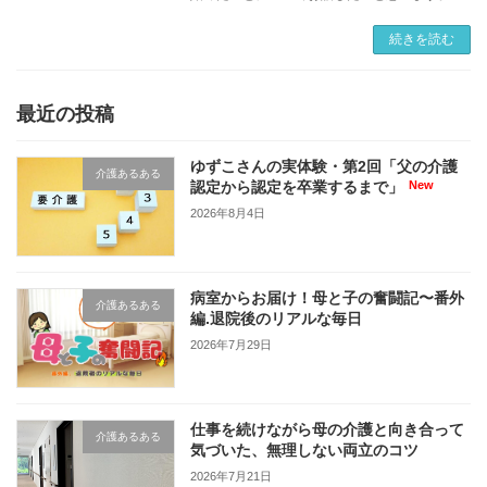
なさまの参考になれば幸いです。 始めたこと、
それはずばり「終活」です いきなり何事かと思
続きを読む
われる […]
最近の投稿
ゆずこさんの実体験・第2回「父の介護
介護あるある
認定から認定を卒業するまで」
2026年8月4日
病室からお届け！母と子の奮闘記〜番外
介護あるある
編.退院後のリアルな毎日
2026年7月29日
仕事を続けながら母の介護と向き合って
介護あるある
気づいた、無理しない両立のコツ
2026年7月21日