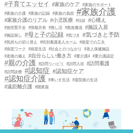
#子育てエッセイ
#家族のケア
#家族のサポート
#家族介護
#家族の介護
#家族の記録
#家族の負担
#家族介護のリアル
#小児医療
#心構え
#往診
#施設入居
#急性腎不全
#情報共有
#推し活
#救急搬送
#母と子の記録
#気づきと予防
#施設探し
#気づき
#気持ちの切り替え
#特別養護老人ホーム
#病室での工夫
#病室ワーク
#病室生活
#社会とのつながり
#老人保健施設
#自分らしい働き方
#老後の備え
#要介護4
#要介護認定
#親の介護
#訪問看護
#訪問リハビリ
#訪問入浴
#認知症
#認知症ケア
#訪問診療
#認知症介護
#車いす生活
#退院後の生活
#遠距離介護
#開業届