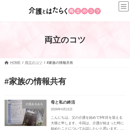
コ
ナ
ン
ビ
テ
ゲ
ン
ー
ツ
シ
へ
ョ
両立のコツ
ス
ン
キ
に
ッ
移
プ
動
HOME
両立のコツ
#家族の情報共有
#家族の情報共有
母と私の終活
介護あるある
2026年4月21日
こんにちは。父の介護を始めて8年目を迎える
大猫と申します。今回は、介護が始まった時に
始めたことについてお話したいと思います。み