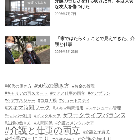
介護の苦しさを打ち明けた日、私は大切
介護あるある
な友人を傷つけた
2026年7月7日
「家ではたらく」ことで見えてきた、介
実母
護と仕事
2026年6月23日
#50代の働き方
#40代の働き方
#お金の管理
#キャリアの再スタート
#ケアと仕事の両立
#ケアプラン
#ケアマネジャー
#コロナ禍
#ショートステイ
#スキマ時間ワーク
#スキマ時間活用
#スケジュール管理
#ワークライフバランス
#ヘルパー利用
#メンタルケア
#主婦の働き方
#人間関係
#介護とメンタルケア
#介護と仕事の両立
#介護と子育て
#介護のはじまり
#介護の始まり
#介護の備え