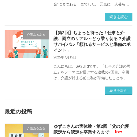
金”にまつわる一言でした。 元気に一人暮らし
を続ける母のこだわり 「絶対に他人の世話にだ
けはならない」と介護保険サービス利用を拒み
続きを読む
続ける […]
【第2回】ちょっと待った！仕事と介
介護あるある
護、両立のリアル～どう乗り切る？介護
サバイバル「頼れるサービスと準備のポ
イント」
2025年7月15日
こんにちは。SAYURIです。 「仕事と介護の両
立」をテーマにお届けする連載の2回目。今回
は、介護が始まる前に私が準備したことや、役
立つ介護サービスについてお話します。 介護が
始まる時に行ったこと 介護休業制度は、自分が
続きを読む
[…]
最近の投稿
ゆずこさんの実体験・第2回「父の介護
介護あるある
認定から認定を卒業するまで」