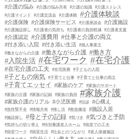
#介護の悩み
#介護の悩み共有
#介護の知識
#介護ストレス
#介護体験談
#介護マインド
#介護交流会
#介護体験
#介護保険
#介護保険サービス
#介護施設
#介護座談会
#介護施設探し
#介護者の気持ち
#介護者の負担軽減
#介護者支援
#介護費用
#仕事と介護の両立
#介護認定
#付き添い入院
#付き添い生活
#個人事業主
#働き方
#働きながら介護
#働きながらの介護
#在宅ワーク
#在宅介護
#入院生活
#在宅介護の工夫
#在宅医療
#子どもの入院
#子どもの病気
#子育てと仕事
#子育てと仕事の両立
#子育てエッセイ
#家族のケア
#家族のサポート
#家族介護
#家族の介護
#家族の記録
#家族の負担
#家族介護のリアル
#小児医療
#心構え
#往診
#施設入居
#急性腎不全
#情報共有
#推し活
#救急搬送
#母と子の記録
#気づきと予防
#施設探し
#気づき
#気持ちの切り替え
#特別養護老人ホーム
#病室での工夫
#病室ワーク
#病室生活
#社会とのつながり
#老人保健施設
#自分らしい働き方