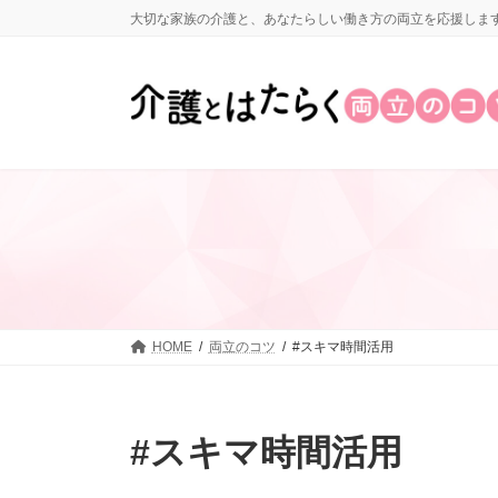
コ
ナ
大切な家族の介護と、あなたらしい働き方の両立を応援しま
ン
ビ
テ
ゲ
ン
ー
ツ
シ
へ
ョ
ス
ン
キ
に
ッ
移
プ
動
HOME
両立のコツ
#スキマ時間活用
#スキマ時間活用