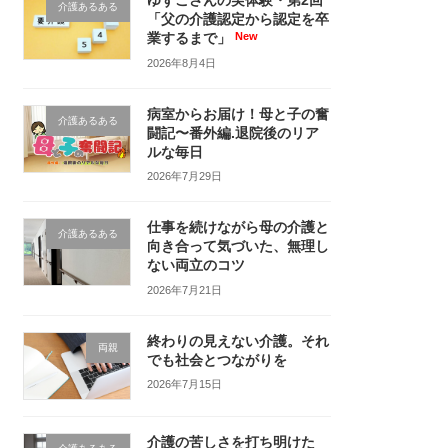
ゆずこさんの実体験・第2回
介護あるある
「父の介護認定から認定を卒
業するまで」
2026年8月4日
病室からお届け！母と子の奮
介護あるある
闘記〜番外編.退院後のリア
ルな毎日
2026年7月29日
仕事を続けながら母の介護と
介護あるある
向き合って気づいた、無理し
ない両立のコツ
2026年7月21日
終わりの見えない介護。それ
両親
でも社会とつながりを
2026年7月15日
介護の苦しさを打ち明けた