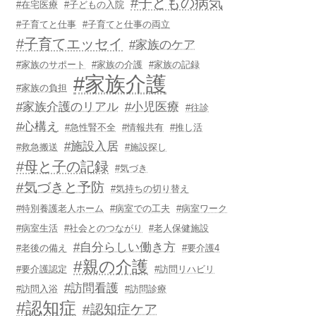
#子どもの病気
#在宅医療
#子どもの入院
#子育てと仕事
#子育てと仕事の両立
#子育てエッセイ
#家族のケア
#家族のサポート
#家族の介護
#家族の記録
#家族介護
#家族の負担
#家族介護のリアル
#小児医療
#往診
#心構え
#急性腎不全
#情報共有
#推し活
#施設入居
#救急搬送
#施設探し
#母と子の記録
#気づき
#気づきと予防
#気持ちの切り替え
#特別養護老人ホーム
#病室での工夫
#病室ワーク
#病室生活
#社会とのつながり
#老人保健施設
#自分らしい働き方
#老後の備え
#要介護4
#親の介護
#要介護認定
#訪問リハビリ
#訪問看護
#訪問入浴
#訪問診療
#認知症
#認知症ケア