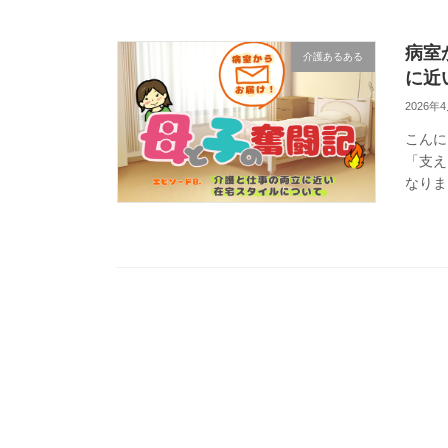
病室
介護あるある
に近
2026年
こんに
「支え
なりま
だけ働