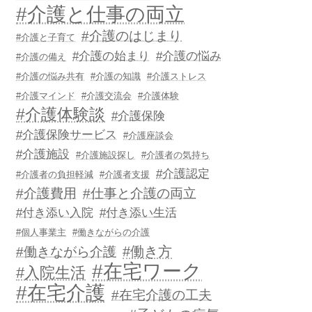
#介護と仕事の両立
#介護のはじまり
#介護と子育て
#介護の始まり
#介護の悩み
#介護の備え
#介護の悩み共有
#介護の知識
#介護ストレス
#介護マインド
#介護交流会
#介護体験
#介護体験談
#介護保険
#介護保険サービス
#介護座談会
#介護施設
#介護施設探し
#介護者の気持ち
#介護認定
#介護者の負担軽減
#介護者支援
#介護費用
#仕事と介護の両立
#付き添い入院
#付き添い生活
#個人事業主
#働きながらの介護
#働き方
#働きながら介護
#在宅ワーク
#入院生活
#在宅介護
#在宅介護の工夫