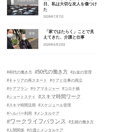
介護あるある
日、私は大切な友人を傷つけ
た
2026年7月7日
「家ではたらく」ことで見
実母
えてきた、介護と仕事
2026年6月23日
#50代の働き方
#40代の働き方
#お金の管理
#キャリアの再スタート
#ケアと仕事の両立
#ケアプラン
#ケアマネジャー
#コロナ禍
#スキマ時間ワーク
#ショートステイ
#スキマ時間活用
#スケジュール管理
#ヘルパー利用
#メンタルケア
#ワークライフバランス
#主婦の働き方
#人間関係
#介護とメンタルケア