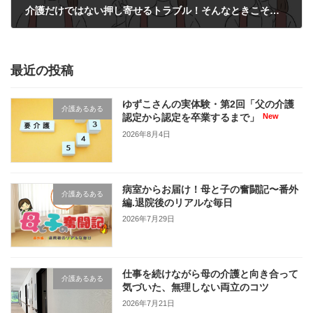
介護だけではない押し寄せるトラブル！そんなときこそ仕事が救いになる
2025年4月14日
最近の投稿
ゆずこさんの実体験・第2回「父の介護
介護あるある
認定から認定を卒業するまで」
2026年8月4日
病室からお届け！母と子の奮闘記〜番外
介護あるある
編.退院後のリアルな毎日
2026年7月29日
仕事を続けながら母の介護と向き合って
介護あるある
気づいた、無理しない両立のコツ
2026年7月21日