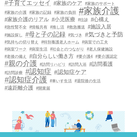
#子育てエッセイ
#家族のケア
#家族のサポート
#家族介護
#家族の介護
#家族の記録
#家族の負担
#家族介護のリアル
#小児医療
#心構え
#往診
#施設入居
#急性腎不全
#情報共有
#推し活
#救急搬送
#母と子の記録
#気づきと予防
#施設探し
#気づき
#気持ちの切り替え
#特別養護老人ホーム
#病室での工夫
#病室ワーク
#病室生活
#社会とのつながり
#老人保健施設
#自分らしい働き方
#老後の備え
#要介護4
#要介護認定
#親の介護
#訪問看護
#訪問リハビリ
#訪問入浴
#認知症
#認知症ケア
#訪問診療
#認知症介護
#車いす生活
#退院後の生活
#遠距離介護
#開業届