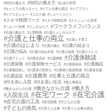
#50代の働き方
#40代の働き方
#お金の管理
#キャリアの再スタート
#ケアと仕事の両立
#ケアプラン
#ケアマネジャー
#コロナ禍
#ショートステイ
#スキマ時間ワーク
#スキマ時間活用
#スケジュール管理
#ワークライフバランス
#ヘルパー利用
#メンタルケア
#主婦の働き方
#人間関係
#介護とメンタルケア
#介護と仕事の両立
#介護と子育て
#介護のはじまり
#介護の始まり
#介護の備え
#介護の悩み
#介護の悩み共有
#介護の知識
#介護ストレス
#介護体験談
#介護マインド
#介護交流会
#介護体験
#介護保険
#介護保険サービス
#介護施設
#介護座談会
#介護施設探し
#介護者の気持ち
#介護者の負担軽減
#介護者支援
#介護費用
#仕事と介護の両立
#介護認定
#付き添い入院
#付き添い生活
#個人事業主
#働き方
#働きながら介護
#働きながらの介護
#在宅ワーク
#在宅介護
#入院生活
#在宅介護の工夫
#在宅医療
#子どもの入院
#子どもの病気
#子育てと仕事
#子育てと仕事の両立