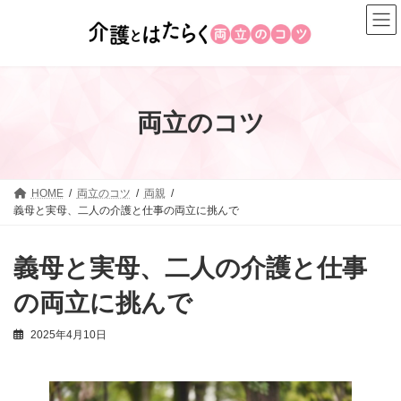
コ
ナ
ン
ビ
テ
ゲ
ン
ー
ツ
シ
へ
ョ
両立のコツ
ス
ン
キ
に
ッ
移
プ
動
HOME
両立のコツ
両親
義母と実母、二人の介護と仕事の両立に挑んで
義母と実母、二人の介護と仕事
の両立に挑んで
2025年4月10日