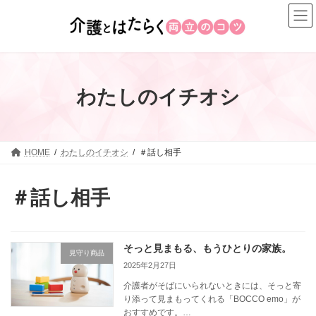
コ
ナ
ン
ビ
テ
ゲ
ン
ー
ツ
シ
へ
ョ
わたしのイチオシ
ス
ン
キ
に
ッ
移
プ
動
HOME
わたしのイチオシ
＃話し相手
＃話し相手
そっと見まもる、もうひとりの家族。
見守り商品
2025年2月27日
介護者がそばにいられないときには、そっと寄
り添って見まもってくれる「BOCCO emo」が
おすすめです。