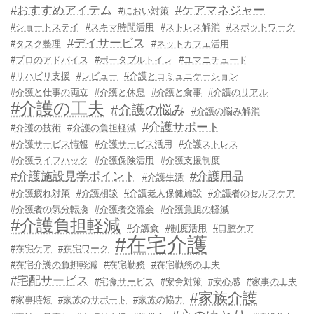
#おすすめアイテム
#ケアマネジャー
#におい対策
#ショートステイ
#スキマ時間活用
#ストレス解消
#スポットワーク
#デイサービス
#タスク整理
#ネットカフェ活用
#プロのアドバイス
#ポータブルトイレ
#ユマニチュード
#リハビリ支援
#レビュー
#介護とコミュニケーション
#介護と仕事の両立
#介護と休息
#介護と食事
#介護のリアル
#介護の工夫
#介護の悩み
#介護の悩み解消
#介護サポート
#介護の技術
#介護の負担軽減
#介護サービス情報
#介護サービス活用
#介護ストレス
#介護ライフハック
#介護保険活用
#介護支援制度
#介護施設見学ポイント
#介護用品
#介護生活
#介護疲れ対策
#介護相談
#介護老人保健施設
#介護者のセルフケア
#介護者の気分転換
#介護者交流会
#介護負担の軽減
#介護負担軽減
#介護食
#制度活用
#口腔ケア
#在宅介護
#在宅ケア
#在宅ワーク
#在宅介護の負担軽減
#在宅勤務
#在宅勤務の工夫
#宅配サービス
#宅食サービス
#安全対策
#安心感
#家事の工夫
#家族介護
#家事時短
#家族のサポート
#家族の協力