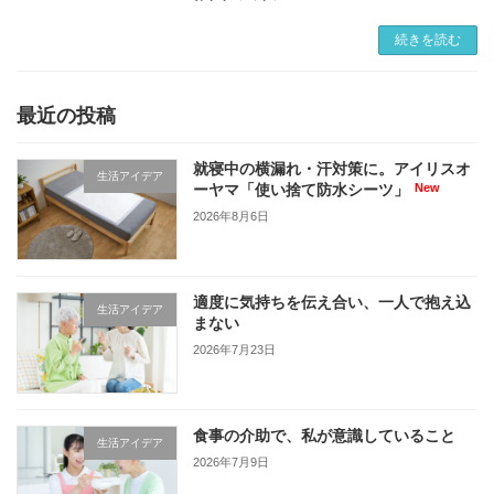
「BOCCO emo」はあいさつやつぶやきに返事
をしてくれるため、話し相手にぴったり。まる
続きを読む
で家族のように寄り添います。専用アプリを使
うとメッセージの送受信や読み上げもできま
す。
最近の投稿
就寝中の横漏れ・汗対策に。アイリスオ
生活アイデア
ーヤマ「使い捨て防水シーツ」
2026年8月6日
適度に気持ちを伝え合い、一人で抱え込
生活アイデア
まない
2026年7月23日
食事の介助で、私が意識していること
生活アイデア
2026年7月9日