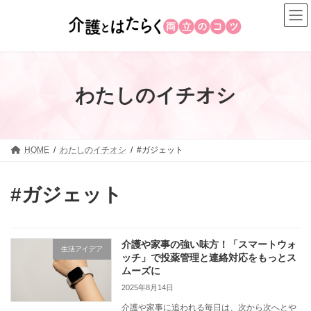
コ
ナ
ン
ビ
テ
ゲ
ン
ー
ツ
シ
へ
ョ
わたしのイチオシ
ス
ン
キ
に
ッ
移
プ
動
HOME
わたしのイチオシ
#ガジェット
#ガジェット
介護や家事の強い味方！「スマートウォ
生活アイデア
ッチ」で投薬管理と連絡対応をもっとス
ムーズに
2025年8月14日
介護や家事に追われる毎日は、次から次へとや