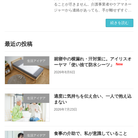
ることが尽きません。介護事業者やケアマネー
ジャーから連絡があっても、手が離せずすぐに
対応できず、後から何度もかけ直すことになる
のも、珍しいことではありません。常にスマー
続きを読む
トフォンを […]
最近の投稿
就寝中の横漏れ・汗対策に。アイリスオ
生活アイデア
ーヤマ「使い捨て防水シーツ」
2026年8月6日
適度に気持ちを伝え合い、一人で抱え込
生活アイデア
まない
2026年7月23日
食事の介助で、私が意識していること
生活アイデア