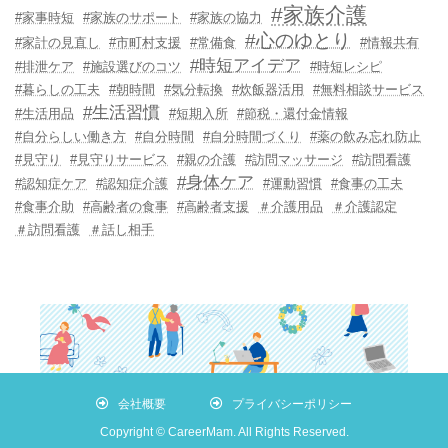
#家族介護
#家事時短
#家族のサポート
#家族の協力
#心のゆとり
#家計の見直し
#市町村支援
#常備食
#情報共有
#時短アイデア
#排泄ケア
#施設選びのコツ
#時短レシピ
#暮らしの工夫
#朝時間
#気分転換
#炊飯器活用
#無料相談サービス
#生活習慣
#生活用品
#短期入所
#節税・還付金情報
#自分らしい働き方
#自分時間
#自分時間づくり
#薬の飲み忘れ防止
#見守り
#見守りサービス
#親の介護
#訪問マッサージ
#訪問看護
#身体ケア
#認知症ケア
#認知症介護
#運動習慣
#食事の工夫
#食事介助
#高齢者の食事
#高齢者支援
＃介護用品
＃介護認定
＃訪問看護
＃話し相手
会社概要
プライバシーポリシー
Copyright © CareerMam. All Rights Reserved.