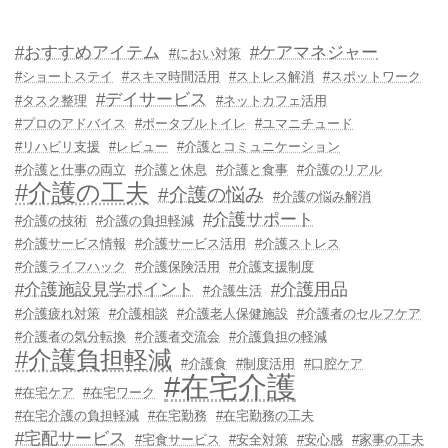
#おすすめアイテム
#ケアマネジャー
#におい対策
#ショートステイ
#スキマ時間活用
#ストレス解消
#スポットワーク
#デイサービス
#タスク整理
#ネットカフェ活用
#プロのアドバイス
#ポータブルトイレ
#ユマニチュード
#リハビリ支援
#レビュー
#介護とコミュニケーション
#介護と仕事の両立
#介護と休息
#介護と食事
#介護のリアル
#介護の工夫
#介護の悩み
#介護の悩み解消
#介護サポート
#介護の技術
#介護の負担軽減
#介護サービス情報
#介護サービス活用
#介護ストレス
#介護ライフハック
#介護保険活用
#介護支援制度
#介護施設見学ポイント
#介護用品
#介護生活
#介護疲れ対策
#介護相談
#介護老人保健施設
#介護者のセルフケア
#介護者の気分転換
#介護者交流会
#介護負担の軽減
#介護負担軽減
#介護食
#制度活用
#口腔ケア
#在宅介護
#在宅ケア
#在宅ワーク
#在宅介護の負担軽減
#在宅勤務
#在宅勤務の工夫
#宅配サービス
#宅食サービス
#安全対策
#安心感
#家事の工夫