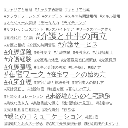
#キャリアと家庭
#キャリア再設計
#キャリア形成
#クラウドソーシング
#ケアプラン
#スキマ時間活用術
#スキル活用
#スケジュール管理
#データ入力
#ライティング
#リフレッシュスポット
#レスパイトケア
#ワークスペース作り
#介護と仕事の両立
#事務代行
#介護
#介護サービス
#介護と相続
#介護の時間管理
#介護保険
#介護制度
#介護準備
#介護疲れ
#介護福祉士
#介護経験
#介護者の休息
#介護職員初任者研修
#介護費用
#介護離職
#仕事と介護の両立
#仕事探し
#働き方
#在宅ワーク
#在宅ワークの始め方
#在宅介護
#在宅介護と施設介護
#在宅求人の探し方
#家計見直し
#控除制度
#施設介護
#暮らしの工夫
#未経験からの在宅勤務
#月額シミュレーション
#柔軟な働き方
#業務委託で働く
#生活動線の見直し
#確定申告
#福祉用具専門相談員
#税金還付
#自治体
#親とのコミュニケーション
#認知症
#認知症とお金の手続き
#認知症介護基礎研修
#財産管理のポイント