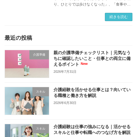
り、ひとりでは歩けなくなった」、「食事や入
浴に介助が必要になった」、「認知症の症状が
出ており、ひとりで留守番させることが難しく
続きを読む
なった」など、介護にはさまざまなケースがあ
ります。
最近の投稿
親の介護準備チェックリスト｜元気なう
介護準備
ちに確認したいこと・仕事との両立に備
えるポイント
2026年7月31日
介護経験を活かせる仕事とは？向いてい
スキル
る職種と働き方を解説
2026年6月30日
介護経験は仕事の強みになる｜活かせる
スキル
スキルと仕事や転職へのつなげ方を解説