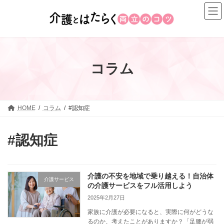
コ
ナ
ン
ビ
テ
ゲ
ン
ー
ツ
シ
へ
ョ
コラム
ス
ン
キ
に
ッ
移
プ
動
HOME
コラム
#認知症
#認知症
介護の不安を地域で乗り越える！自治体
介護サービス
の介護サービスをフル活用しよう
2025年2月27日
家族に介護が必要になると、実際に何がどうな
るのか、考えたことがありますか？「足腰が弱