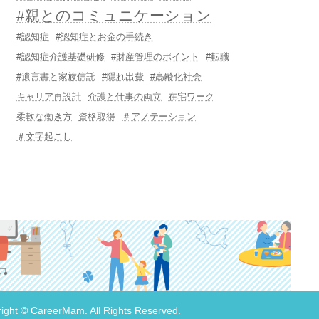
#親とのコミュニケーション
#認知症
#認知症とお金の手続き
#認知症介護基礎研修
#財産管理のポイント
#転職
#遺言書と家族信託
#隠れ出費
#高齢化社会
キャリア再設計
介護と仕事の両立
在宅ワーク
柔軟な働き方
資格取得
＃アノテーション
＃文字起こし
ight © CareerMam. All Rights Reserved.