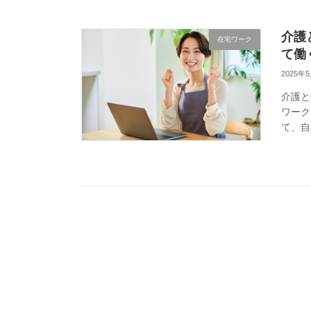
介護
在宅ワーク
て働
2025年
介護と
ワーク
て、自
すい仕