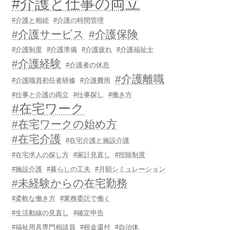
#介護と仕事の両立
#介護と相続
#介護の時間管理
#介護サービス
#介護保険
#介護制度
#介護準備
#介護疲れ
#介護福祉士
#介護経験
#介護者の休息
#介護離職
#介護職員初任者研修
#介護費用
#仕事と介護の両立
#仕事探し
#働き方
#在宅ワーク
#在宅ワークの始め方
#在宅介護
#在宅介護と施設介護
#在宅求人の探し方
#家計見直し
#控除制度
#施設介護
#暮らしの工夫
#月額シミュレーション
#未経験からの在宅勤務
#柔軟な働き方
#業務委託で働く
#生活動線の見直し
#確定申告
#福祉用具専門相談員
#税金還付
#自治体