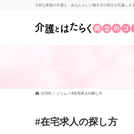
コ
ナ
大切な家族の介護と、あなたらしい働き方の両立を応援しま
ン
ビ
テ
ゲ
ン
ー
ツ
シ
へ
ョ
ス
ン
キ
に
ッ
移
プ
動
HOME
コラム
#在宅求人の探し方
#在宅求人の探し方