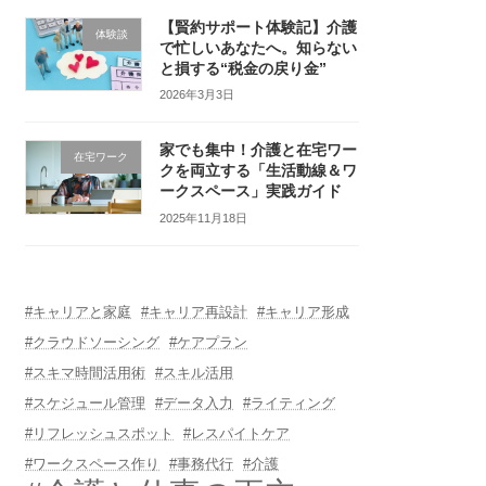
【賢約サポート体験記】介護
体験談
で忙しいあなたへ。知らない
と損する“税金の戻り金”
2026年3月3日
家でも集中！介護と在宅ワー
在宅ワーク
クを両立する「生活動線＆ワ
ークスペース」実践ガイド
2025年11月18日
#キャリアと家庭
#キャリア再設計
#キャリア形成
#クラウドソーシング
#ケアプラン
#スキマ時間活用術
#スキル活用
#スケジュール管理
#データ入力
#ライティング
#リフレッシュスポット
#レスパイトケア
#ワークスペース作り
#事務代行
#介護