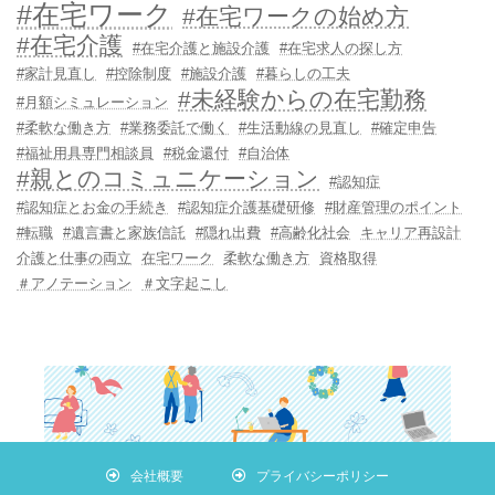
#在宅ワーク
#在宅ワークの始め方
#在宅介護
#在宅介護と施設介護
#在宅求人の探し方
#家計見直し
#控除制度
#施設介護
#暮らしの工夫
#未経験からの在宅勤務
#月額シミュレーション
#柔軟な働き方
#業務委託で働く
#生活動線の見直し
#確定申告
#福祉用具専門相談員
#税金還付
#自治体
#親とのコミュニケーション
#認知症
#認知症とお金の手続き
#認知症介護基礎研修
#財産管理のポイント
#転職
#遺言書と家族信託
#隠れ出費
#高齢化社会
キャリア再設計
介護と仕事の両立
在宅ワーク
柔軟な働き方
資格取得
＃アノテーション
＃文字起こし
会社概要
プライバシーポリシー