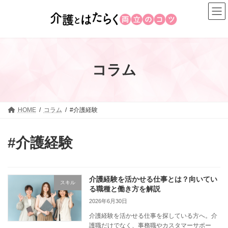
コ
ナ
ン
ビ
テ
ゲ
ン
ー
ツ
シ
へ
ョ
コラム
ス
ン
キ
に
ッ
移
プ
動
HOME
コラム
#介護経験
#介護経験
介護経験を活かせる仕事とは？向いてい
スキル
る職種と働き方を解説
2026年6月30日
介護経験を活かせる仕事を探している方へ。介
護職だけでなく、事務職やカスタマーサポー