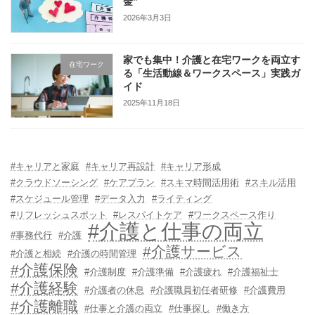
金”
2026年3月3日
家でも集中！介護と在宅ワークを両立す
在宅ワーク
る「生活動線＆ワークスペース」実践ガ
イド
2025年11月18日
#キャリアと家庭
#キャリア再設計
#キャリア形成
#クラウドソーシング
#ケアプラン
#スキマ時間活用術
#スキル活用
#スケジュール管理
#データ入力
#ライティング
#リフレッシュスポット
#レスパイトケア
#ワークスペース作り
#介護と仕事の両立
#事務代行
#介護
#介護サービス
#介護と相続
#介護の時間管理
#介護保険
#介護制度
#介護準備
#介護疲れ
#介護福祉士
#介護経験
#介護者の休息
#介護職員初任者研修
#介護費用
#介護離職
#仕事と介護の両立
#仕事探し
#働き方