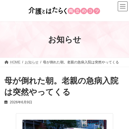
コ
ナ
ン
ビ
テ
ゲ
ン
ー
ツ
シ
へ
ョ
お知らせ
ス
ン
キ
に
ッ
移
プ
動
HOME
お知らせ
母が倒れた朝。老親の急病入院は突然やってくる
母が倒れた朝。老親の急病入院
は突然やってくる
2026年6月9日