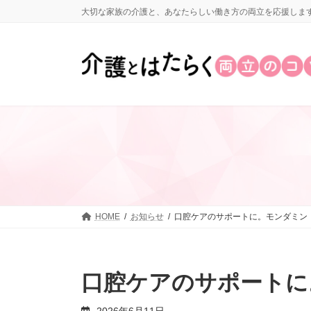
コ
ナ
大切な家族の介護と、あなたらしい働き方の両立を応援しま
ン
ビ
テ
ゲ
ン
ー
ツ
シ
へ
ョ
ス
ン
キ
に
ッ
移
プ
動
HOME
お知らせ
口腔ケアのサポートに。モンダミン
口腔ケアのサポートに
2026年6月11日