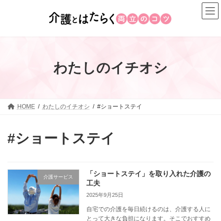
コ
ナ
ン
ビ
テ
ゲ
ン
ー
ツ
シ
へ
ョ
わたしのイチオシ
ス
ン
キ
に
ッ
移
プ
動
HOME
わたしのイチオシ
#ショートステイ
#ショートステイ
「ショートステイ」を取り入れた介護の
介護サービス
工夫
2025年9月25日
自宅での介護を毎日続けるのは、介護する人に
とって大きな負担になります。そこでおすすめ