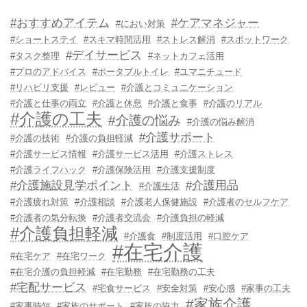
#おすすめアイテム
#ケアマネジャー
#におい対策
#ショートステイ
#スキマ時間活用
#ストレス解消
#スポットワーク
#デイサービス
#タスク整理
#ネットカフェ活用
#プロのアドバイス
#ポータブルトイレ
#ユマニチュード
#リハビリ支援
#レビュー
#介護とコミュニケーション
#介護と仕事の両立
#介護と休息
#介護と食事
#介護のリアル
#介護の工夫
#介護の悩み
#介護の悩み解消
#介護サポート
#介護の技術
#介護の負担軽減
#介護サービス情報
#介護サービス活用
#介護ストレス
#介護ライフハック
#介護保険活用
#介護支援制度
#介護施設見学ポイント
#介護用品
#介護生活
#介護疲れ対策
#介護相談
#介護老人保健施設
#介護者のセルフケア
#介護者の気分転換
#介護者交流会
#介護負担の軽減
#介護負担軽減
#介護食
#制度活用
#口腔ケア
#在宅介護
#在宅ケア
#在宅ワーク
#在宅介護の負担軽減
#在宅勤務
#在宅勤務の工夫
#宅配サービス
#宅食サービス
#安全対策
#安心感
#家事の工夫
#家族介護
#家事時短
#家族のサポート
#家族の協力