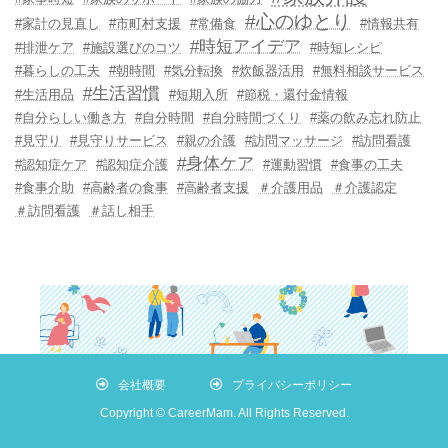
#心のゆとり
#家計の見直し
#市町村支援
#常備食
#情報共有
#時短アイデア
#排泄ケア
#施設選びのコツ
#時短レシピ
#暮らしの工夫
#朝時間
#気分転換
#炊飯器活用
#無料相談サービス
#生活習慣
#生活用品
#短期入所
#節税・還付金情報
#自分らしい働き方
#自分時間
#自分時間づくり
#薬の飲み忘れ防止
#見守り
#見守りサービス
#親の介護
#訪問マッサージ
#訪問看護
#身体ケア
#認知症ケア
#認知症介護
#運動習慣
#食事の工夫
#食事介助
#高齢者の食事
#高齢者支援
＃介護用品
＃介護認定
＃訪問看護
＃話し相手
会社概要
プライバシーポリシー
Copyright © CareerMam. All Rights Reserved.