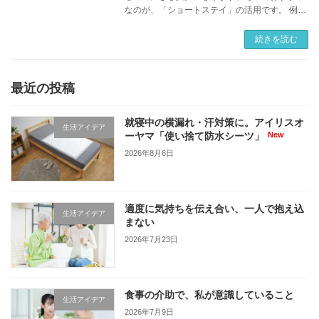
なのが、「ショートステイ」の活用です。 例え
ば「週の半分は施設、もう半分は自宅」といっ
た形にすると、介護する側も煮詰まる前にしっ
続きを読む
かり休息 […]
最近の投稿
就寝中の横漏れ・汗対策に。アイリスオ
生活アイデア
ーヤマ「使い捨て防水シーツ」
2026年8月6日
適度に気持ちを伝え合い、一人で抱え込
生活アイデア
まない
2026年7月23日
食事の介助で、私が意識していること
生活アイデア
2026年7月9日