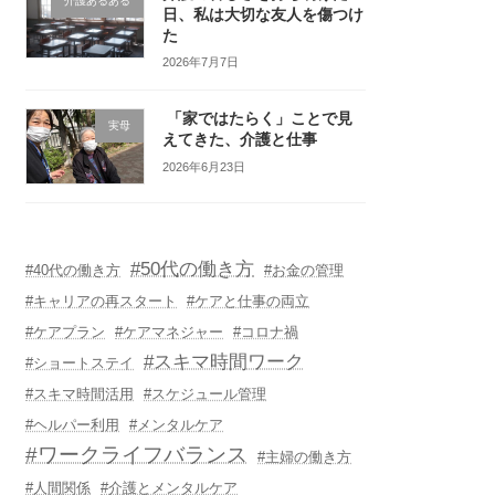
介護あるある
日、私は大切な友人を傷つけ
た
2026年7月7日
「家ではたらく」ことで見
実母
えてきた、介護と仕事
2026年6月23日
#50代の働き方
#40代の働き方
#お金の管理
#キャリアの再スタート
#ケアと仕事の両立
#ケアプラン
#ケアマネジャー
#コロナ禍
#スキマ時間ワーク
#ショートステイ
#スキマ時間活用
#スケジュール管理
#ヘルパー利用
#メンタルケア
#ワークライフバランス
#主婦の働き方
#人間関係
#介護とメンタルケア