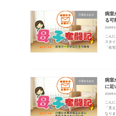
病室
介護あるある
る可
2026年
こんに
スタイ
「在宅
みたい
病室
介護あるある
に近
2026年
こんに
「支え
なりま