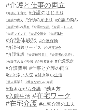
#介護と仕事の両立
#介護のはじまり
#介護と子育て
#介護の始まり
#介護の悩み
#介護の備え
#介護の悩み共有
#介護の知識
#介護ストレス
#介護マインド
#介護交流会
#介護体験
#介護体験談
#介護保険
#介護保険サービス
#介護座談会
#介護施設
#介護施設探し
#介護者の気持ち
#介護認定
#介護者の負担軽減
#介護者支援
#介護費用
#仕事と介護の両立
#付き添い入院
#付き添い生活
#個人事業主
#働きながらの介護
#働き方
#働きながら介護
#在宅ワーク
#入院生活
#在宅介護
#在宅介護の工夫