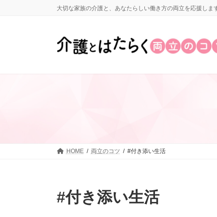
コ
ナ
大切な家族の介護と、あなたらしい働き方の両立を応援しま
ン
ビ
テ
ゲ
ン
ー
ツ
シ
へ
ョ
ス
ン
キ
に
ッ
移
プ
動
HOME
両立のコツ
#付き添い生活
#付き添い生活