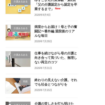
ゆずこさんの実体験・第2回
介護あるある
「父の介護認定から認定を卒
業するまで」
2026年8月4日
病室からお届け！母と子の奮
介護あるある
闘記〜番外編.退院後のリア
ルな毎日
2026年7月29日
仕事を続けながら母の介護と
介護あるある
向き合って気づいた、無理し
ない両立のコツ
2026年7月21日
終わりの見えない介護。それ
両親
でも社会とつながりを
2026年7月15日
介護の苦しさを打ち明けた