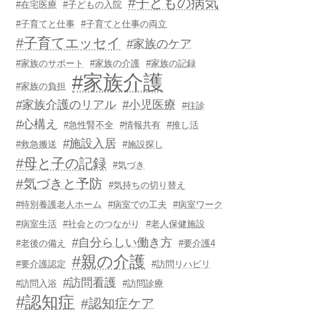
#子どもの病気
#在宅医療
#子どもの入院
#子育てと仕事
#子育てと仕事の両立
#子育てエッセイ
#家族のケア
#家族のサポート
#家族の介護
#家族の記録
#家族介護
#家族の負担
#家族介護のリアル
#小児医療
#往診
#心構え
#急性腎不全
#情報共有
#推し活
#施設入居
#救急搬送
#施設探し
#母と子の記録
#気づき
#気づきと予防
#気持ちの切り替え
#特別養護老人ホーム
#病室での工夫
#病室ワーク
#病室生活
#社会とのつながり
#老人保健施設
#自分らしい働き方
#老後の備え
#要介護4
#親の介護
#要介護認定
#訪問リハビリ
#訪問看護
#訪問入浴
#訪問診療
#認知症
#認知症ケア