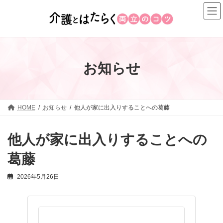
コ
ナ
ン
ビ
テ
ゲ
ン
ー
ツ
シ
へ
ョ
お知らせ
ス
ン
キ
に
ッ
移
プ
動
HOME
お知らせ
他人が家に出入りすることへの葛藤
他人が家に出入りすることへの
葛藤
2026年5月26日